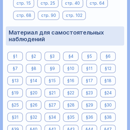
стр. 15
стр. 25
стр. 40
стр. 64
стр. 68
стр. 90
стр. 102
Материал для самостоятельных
наблюдений
§1
§2
§3
§4
§5
§6
§7
§8
§9
§10
§11
§12
§13
§14
§15
§16
§17
§18
§19
§20
§21
§22
§23
§24
§25
§26
§27
§28
§29
§30
§31
§32
§34
§35
§36
§38
§39
§40
§42
§43
§44
§47