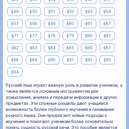
§49
§50
§51
§52
§53
§54
§57
§58
§59
§60
§61
§67
§71
§77
§78
§79
§80
§81
§82
§83
§84
§85
§86
§87
§88
§89
§90
§91
§92
§93
§94
Русский язык играет важную роль в развитии учеников, а
также является основным инструментом для
осмысления, анализа и передачи информации в других
предметах. Эти сложные разделы дают учащимся
возможность более глубокого изучения и понимания
родного языка. Они предлагают новые подходы к
изучению и помогают ученикам более основательно
понять сущность русской речи. Это пособие является