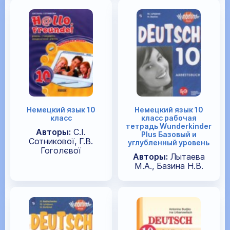
Немецкий язык 10
Немецкий язык 10
класс
класс рабочая
тетрадь Wunderkinder
Авторы:
С.І.
Plus Базовый и
Сотникової, Г.В.
углубленный уровень
Гоголєвої
Авторы:
Лытаева
М.А., Базина Н.В.