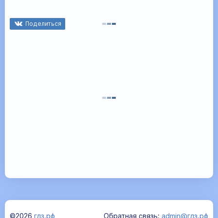
Поделиться
©2026
гдз.рф
Обратная связь:
admin@гдз.рф