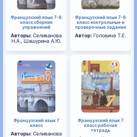
Французский язык 7-8
Французский язык 7-8
класс сборник
класс контрольные и
упражнений
проверочные задания
Авторы:
Селиванова
Автор:
Головина Т.Е.
Н.А., Шашурина А.Ю.
Французский язык 7
Французский язык 7
класс
класс рабочая
тетрадь
Авторы:
Селиванова