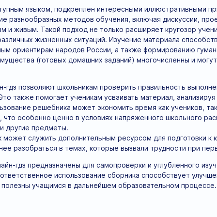
тупным языком, подкреплен интересными иллюстративными пр
е разнообразных методов обучения, включая дискуссии, про
м и живым. Такой подход не только расширяет кругозор учени
азличных жизненных ситуаций. Изучение материала способств
ым ориентирам народов России, а также формированию гуман
мущества (готовых домашних заданий) многочисленны и могут
н-гдз позволяют школьникам проверить правильность выполнен
Это также помогает ученикам усваивать материал, анализируя
ьзование решебника может экономить время как учеников, так
 что особенно ценно в условиях напряженного школьного рас
и другие предметы.
к может служить дополнительным ресурсом для подготовки к 
ее разобраться в темах, которые вызвали трудности при пер
лайн-гдз предназначены для самопроверки и углубленного изуч
 ответственное использование сборника способствует улучш
т полезны учащимся в дальнейшем образовательном процессе.