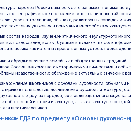
культуры народов России важное место занимает понимание д
икальное географическое положение, многонациональный сост
ажающуюся в традициях, обычаях, религиозных взглядах и жи
го поколения уважения и понимания многообразия культурног
й состав народов: изучение этнического и культурного много
игии: православие, ислам, буддизм и иудаизм, их роль в фор
рная классика как источник нравственных устоев: произведения
ики и обряды: значение семейных и общественных традиций.
лое России: знакомство с историческими личностями и собы
блемы нравственности: обсуждение актуальных этических во
ознакомление школьников с основами духовности, обычаями и
 открывает для шестиклассников мир русской литературы, фоль
и духовностью других народов, составляющих многонациональ
к собственной истории и культуре, а также культуре соседе
 для шестиклассников.
еникам ГДЗ по предмету «Основы духовно-н