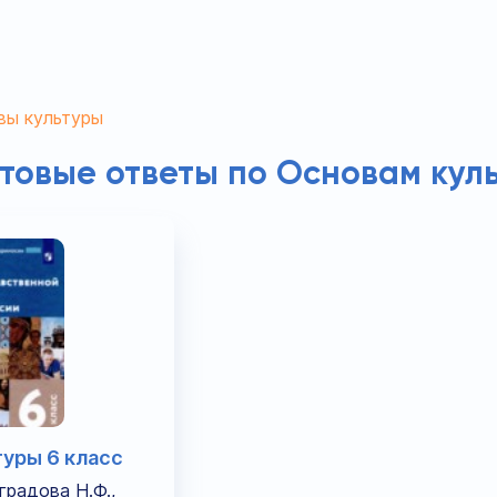
вы культуры
отовые ответы по Основам кул
туры 6 класс
градова Н.Ф.,