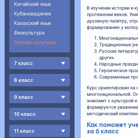
Китайский язык
В изучении истории и 
Кубановедение
протяжении веков. Ун
духовную палитру, отр
Казахский язык
формированию у молодо
Физкультура
Многонациональны
Основы культуры
Традиционные рел
Русская литерату
других.
7 класс
Народные праздн
Героическое прош
Современные про
8 класс
Курс ориентирован на 
многонациональной. Он
9 класс
знакомит с культурой 
формируется уважение 
методический комплекс
10 класс
Как поможет уч
11 класс
за 6 класс