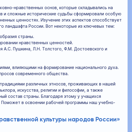
уховно-нравственных основ, которые складывались на
ав и сложные исторические судьбы сформировали особую
зненных ценностях. Изучение этих аспектов способствует
о ландшафта России. Вот некоторые из ключевых тем:
образия страны.
мировании нравственных ценностей.
 А.С. Пушкина, Л.Н. Толстого, Ф.М. Достоевского и
тиями, влияющими на формирование национального духа.
просов современного общества.
 традициями различных этносов, проживающих в нашей
клора, искусства, религии и философии, а также
ный состав страны. Благодаря этому у учащихся
й. Поможет в освоении рабочей программы наш учебно-
равственной культуры народов России»