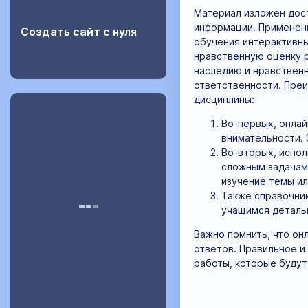
Материал изложен дос
информации. Применени
Создать сайт с нуля
обучения интерактивны
нравственную оценку р
наследию и нравственн
ответственности. Преи
дисциплины:
Во-первых, онлай
внимательности. 
Во-вторых, испол
сложным задачам,
изучение темы ил
Также справочни
учащимся детальн
Важно помнить, что он
ответов. Правильное и
работы, которые буду