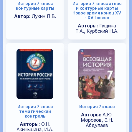
История 7 класс
История 7 класс атлас
контурные карты
и контурные карты
Новое время конец XV
Автор:
Лукин П.В.
- XVII веков
Авторы:
Гущина
Т.А., Курбский Н.А.
История 7 класс
История 7 класс
тематический
Авторы:
А.Ю.
контроль
Морозов, Э.Н.
Авторы:
О.Н.
Абдулаев
Акиньшина, И.А.