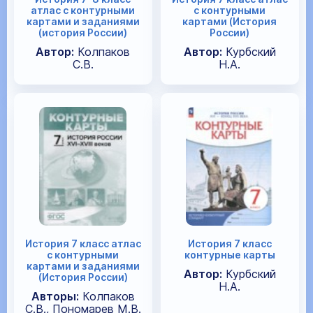
атлас с контурными
с контурными
картами и заданиями
картами (История
(история России)
России)
Автор:
Колпаков
Автор:
Курбский
С.В.
Н.А.
История 7 класс атлас
История 7 класс
с контурными
контурные карты
картами и заданиями
Автор:
Курбский
(История России)
Н.А.
Авторы:
Колпаков
С.В., Пономарев М.В.