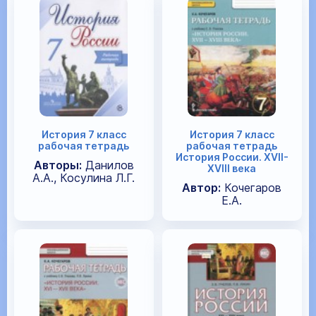
История 7 класс
История 7 класс
рабочая тетрадь
рабочая тетрадь
История России. XVII-
Авторы:
Данилов
XVIII века
А.А., Косулина Л.Г.
Автор:
Кочегаров
Е.А.