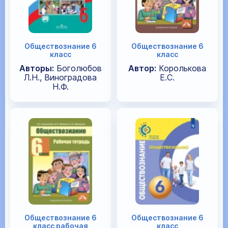
Обществознание 6
Обществознание 6
класс
класс
Авторы:
Боголюбов
Автор:
Королькова
Л.Н., Виноградова
Е.С.
Н.Ф.
Обществознание 6
Обществознание 6
класс рабочая
класс