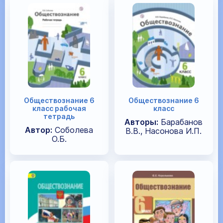
Обществознание 6
Обществознание 6
класс рабочая
класс
тетрадь
Авторы:
Барабанов
Автор:
Соболева
В.В., Насонова И.П.
О.Б.