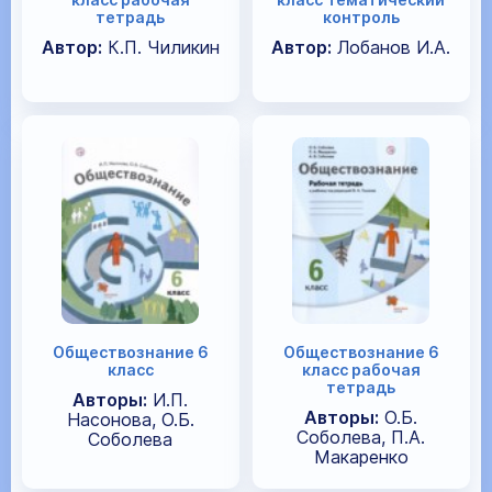
тетрадь
контроль
Автор:
К.П. Чиликин
Автор:
Лобанов И.А.
Обществознание 6
Обществознание 6
класс
класс рабочая
тетрадь
Авторы:
И.П.
Авторы:
О.Б.
Насонова, О.Б.
Соболева, П.А.
Соболева
Макаренко