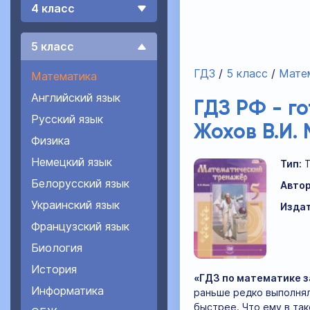
4 класс
5 класс
ГДЗ
5 класс
Мате
Математика
Английский язык
ГДЗ РФ - г
Русский язык
Жохов В.И.
Физика
Немецкий язык
Тип:
Белорусский язык
Автор
Украинский язык
Издат
Французский язык
Биология
История
«ГДЗ по математике з
Информатика
раньше редко выполнял
быстрее. Что ему в та