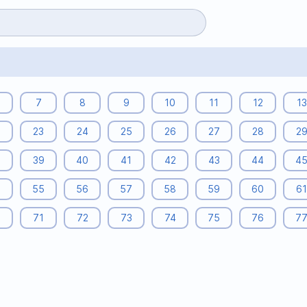
7
8
9
10
11
12
13
23
24
25
26
27
28
2
8
39
40
41
42
43
44
4
4
55
56
57
58
59
60
61
0
71
72
73
74
75
76
7