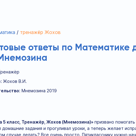
матика
тренажёр Жохов
отовые ответы по Математике 
 Мнемозина
Тренажёр
:
Жохов В.И.
ельство:
Мнемозина 2019
а 5 класс, Тренажёр, Жохов (Мнемозина)»
призвано помогать 
 домашние задания и прогуливал уроки, а теперь желает испр
ком случае делать? Все очень просто. Пятикласснику нужно н