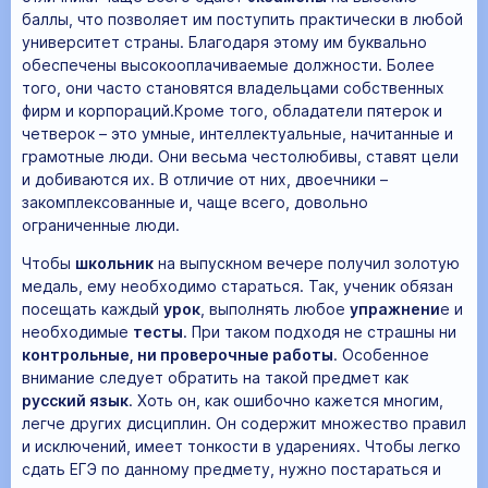
баллы, что позволяет им поступить практически в любой
университет страны. Благодаря этому им буквально
обеспечены высокооплачиваемые должности. Более
того, они часто становятся владельцами собственных
фирм и корпораций.Кроме того, обладатели пятерок и
четверок – это умные, интеллектуальные, начитанные и
грамотные люди. Они весьма честолюбивы, ставят цели
и добиваются их. В отличие от них, двоечники –
закомплексованные и, чаще всего, довольно
ограниченные люди.
Чтобы
школьник
на выпускном вечере получил золотую
медаль, ему необходимо стараться. Так, ученик обязан
посещать каждый
урок
, выполнять любое
упражнени
е и
необходимые
тесты
. При таком подходя не страшны ни
контрольные, ни проверочные работы
. Особенное
внимание следует обратить на такой предмет как
русский язык
. Хоть он, как ошибочно кажется многим,
легче других дисциплин. Он содержит множество правил
и исключений, имеет тонкости в ударениях. Чтобы легко
сдать ЕГЭ по данному предмету, нужно постараться и