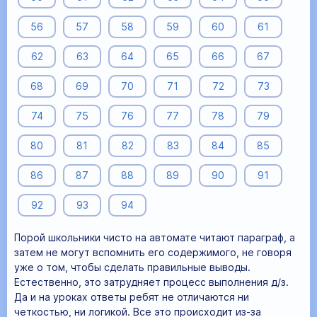
56
57
58
59
60
61
62
63
64
65
66
67
68
69
70
71
72
73
74
75
76
77
78
79
80
81
82
83
84
85
86
87
88
89
90
91
92
93
94
Порой школьники чисто на автомате читают параграф, а
затем не могут вспомнить его содержимого, не говоря
уже о том, чтобы сделать правильные выводы.
Естественно, это затрудняет процесс выполнения д/з.
Да и на уроках ответы ребят не отличаются ни
четкостью, ни логикой. Все это происходит из-за