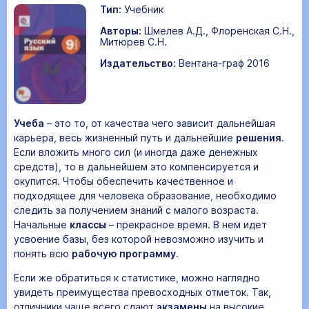
Тип:
Учебник
Авторы:
Шмелев А.Д., Флоренская С.Н.,
Митюрев С.Н.
Издательство:
Вентана-граф 2016
Учеба
– это то, от качества чего зависит дальнейшая
карьера, весь жизненный путь и дальнейшие
решения
.
Если вложить много сил (и иногда даже денежных
средств), то в дальнейшем это компенсируется и
окупится. Чтобы обеспечить качественное и
подходящее для человека образование, необходимо
следить за получением знаний с малого возраста.
Начальные
классы
– прекрасное время. В нем идет
усвоение базы, без которой невозможно изучить и
понять всю
рабочую программу
.
Если же обратиться к статистике, можно наглядно
увидеть преимущества превосходных отметок. Так,
отличники чаще всего сдают
экзамены
на высокие