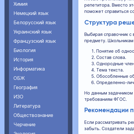
Химия
репетитора. Вместо эт
поможет справиться с
Немецкий язык
Белорусский язык
Структура реш
Украинский язык
Выбирая справочник с 
предмету. Школьникам 
Французский язык
Биология
Понятие об одно
Состав слова.
История
Однородные член
Информатика
Тема текста.
Обособленные об
ОБЖ
Определенно-лич
География
Но данным задачником
ИЗО
требованиям ФГОС.
Литература
Рекомендации по
Обществознание
Если рассматривать ре
Черчение
забыть. Создатели зад
Экология