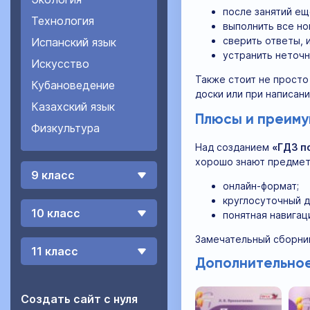
после занятий ещ
Технология
выполнить все но
сверить ответы, 
Испанский язык
устранить неточн
Искусство
Также стоит не просто
Кубановедение
доски или при написани
Казахский язык
Плюсы и преим
Физкультура
Над созданием
«ГДЗ по
хорошо знают предмет.
9 класс
онлайн-формат;
круглосуточный д
10 класс
понятная навигац
Замечательный сборни
11 класс
Дополнительное
Создать сайт с нуля