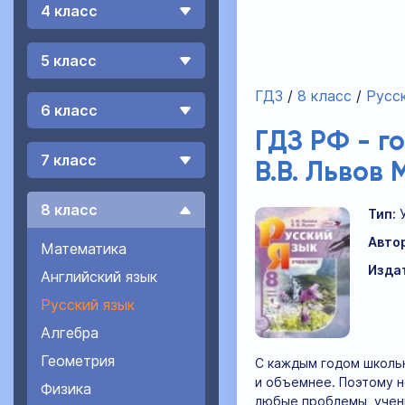
4 класс
5 класс
ГДЗ
8 класс
Русск
6 класс
ГДЗ РФ - г
7 класс
В.В. Львов
8 класс
Тип:
Авто
Математика
Изда
Английский язык
Русский язык
Алгебра
Геометрия
С каждым годом школьн
и объемнее. Поэтому н
Физика
любые проблемы, учен