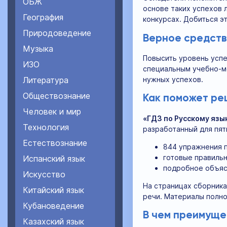
ОБЖ
основе таких успехов 
География
конкурсах. Добиться э
Природоведение
Верное средств
Музыка
Повысить уровень успе
ИЗО
специальным учебно-ме
нужных успехов.
Литература
Обществознание
Как поможет реш
Человек и мир
«ГДЗ по Русскому язык
Технология
разработанный для пят
Естествознание
844 упражнения п
готовые правильн
Испанский язык
подробное объяс
Искусство
На страницах сборника
Китайский язык
речи. Материалы полн
Кубановедение
В чем преимуще
Казахский язык