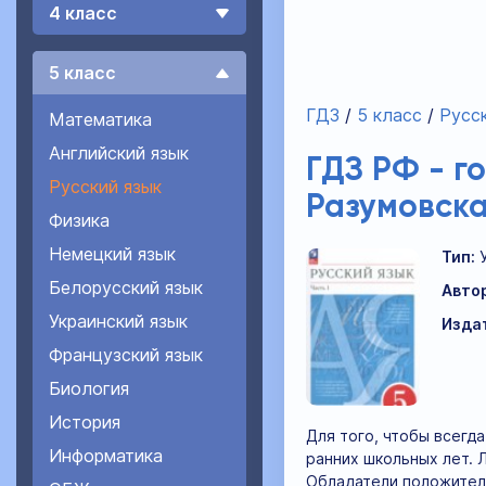
4 класс
5 класс
ГДЗ
5 класс
Русск
Математика
Английский язык
ГДЗ РФ - г
Русский язык
Разумовска
Физика
Немецкий язык
Тип:
Белорусский язык
Авто
Украинский язык
Изда
Французский язык
Биология
История
Для того, чтобы всегд
Информатика
ранних школьных лет. 
Обладатели положител