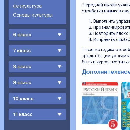
В средней школе учащи
Физкультура
отработки навыков сам
Основы культуры
Выполнить упраж
Проанализироват
Повторить плохо
6 класс
Исправить ошибки
Такая методика способ
7 класс
предстоящим урокам и
быть в курсе школьных
8 класс
Дополнительное
9 класс
10 класс
11 класс