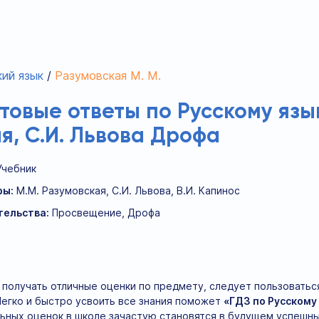
ий язык
Разумовская М. М.
отовые ответы по Русскому язык
я, С.И. Львова Дрофа
Учебник
ры:
М.М. Разумовская, С.И. Львова, В.И. Капинос
тельства:
Просвещение, Дрофа
а получать отличные оценки по предмету, следует пользовать
Легко и быстро усвоить все знания поможет
«ГДЗ по Русскому
ьных оценок в школе зачастую становятся в будущем успешн