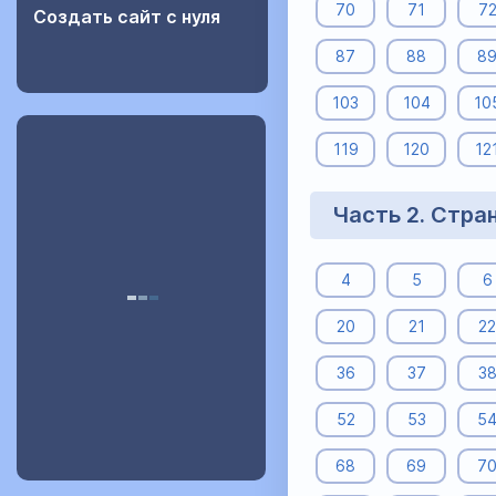
70
71
7
Создать сайт с нуля
87
88
8
103
104
10
119
120
12
Часть 2. Стра
4
5
6
20
21
22
36
37
3
52
53
5
68
69
7