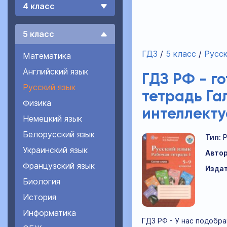
4 класс
5 класс
ГДЗ
5 класс
Русск
Математика
Английский язык
ГДЗ РФ - г
Русский язык
тетрадь Га
Физика
интеллект
Немецкий язык
Белорусский язык
Тип:
Украинский язык
Автор
Французский язык
Издат
Биология
История
Информатика
ГДЗ РФ - У нас подобра