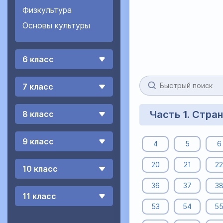
Физкультура
Основы культуры
6 класс
7 класс
Часть 1. Стра
8 класс
9 класс
4
5
6
20
21
22
10 класс
36
37
3
11 класс
53
54
5