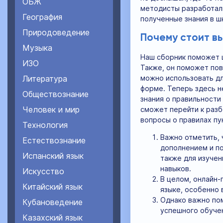
ОБЖ
методисты разработал
География
полученные знания в шк
Природоведение
Почему стоит в
Музыка
Наш сборник поможет ш
ИЗО
Также, он поможет пов
можно использовать дл
Литература
форме. Теперь здесь н
Обществознание
знания о правильности
Человек и мир
сможет перейти к разб
вопросы о правилах пу
Технология
Важно отметить, 
Естествознание
дополнением и по
Испанский язык
также для изуче
навыков.
Искусство
В целом, онлайн-
Китайский язык
языке, особенно 
Однако важно по
Кубановедение
успешного обуче
Казахский язык