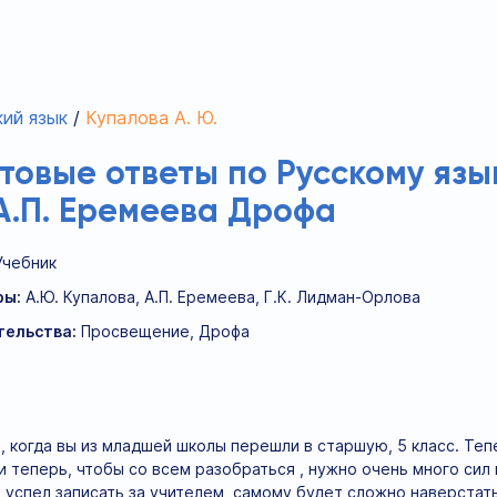
ий язык
Купалова А. Ю.
отовые ответы по Русскому язы
А.П. Еремеева Дрофа
Учебник
ры:
А.Ю. Купалова, А.П. Еремеева, Г.К. Лидман-Орлова
тельства:
Просвещение, Дрофа
, когда вы из младшей школы перешли в старшую, 5 класс. Теп
 теперь, чтобы со всем разобраться , нужно очень много сил и
е успел записать за учителем, самому будет сложно наверста