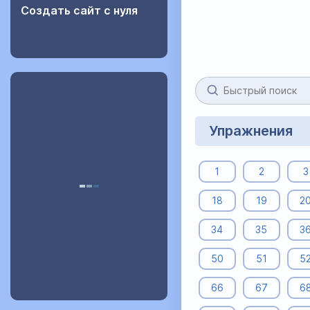
Создать сайт с нуля
Упражнения
1
2
3
18
19
2
34
35
3
50
51
5
66
67
6