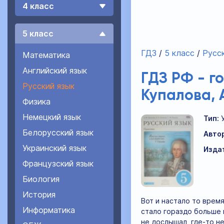
4 класс
5 класс
ГДЗ
5 класс
Русск
Математика
Английский язык
ГДЗ РФ - г
Русский язык
Купалова, 
Физика
Немецкий язык
Тип:
Белорусский язык
Авто
Украинский язык
Изда
Французский язык
Биология
История
Вот и настало то время
Информатика
стало гораздо больше и
не дослышал, где-то н