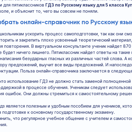
и для пятиклассников
ГДЗ по Русскому языку для 5 класса Ку
оле, и объяснит то, чего вы совсем не поняли.
ыбрать онлайн-справочник по Русскому язык
кольникам ускорить процесс самоподготовки, так как они смо
торить и закрепить плохо усвоенный теоретический материал,
я повторения. В виртуальном консультанте ученик найдет 87
е будет ничего лишнего. Пятиклассник найдет ответы на такие 
 написания безударных гласных из различных частей слова. А к
ору предложений, выучит все виды предложений. И напоследок
нктуации. Польза онлайн-справочника заключается в следующ
что использование ГДЗ не должно стать заменой полноценной
ддержкой в процессе обучения. Ученикам следует использоват
ния ошибок. Они должны стремиться к самостоятельному реше
гдз является полезным и удобным пособием для учеников, кото
в подготовке к основному государственному экзамену.
мнить, что регулярное учебное общение с учителем и самост
ния.