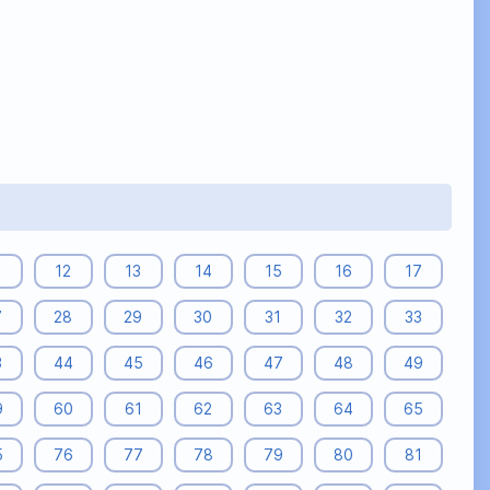
1
12
13
14
15
16
17
7
28
29
30
31
32
33
3
44
45
46
47
48
49
9
60
61
62
63
64
65
5
76
77
78
79
80
81