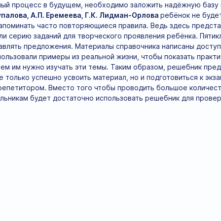
ный процесс в будущем, необходимо заложить надёжную базу 
упалова, А.П. Еремеева, Г.К. Лидман-Орлова
ребёнок не буде
апоминать часто повторяющиеся правила. Ведь здесь предста
и серию заданий для творческого проявления ребёнка. Пятикл
авлять предложения. Материалы справочника написаны доступн
ользовали примеры из реальной жизни, чтобы показать практ
чем им нужно изучать эти темы. Таким образом, решебник пре
 только успешно усвоить материал, но и подготовиться к экз
 репетитором. Вместо того чтобы проводить большое количест
льникам будет достаточно использовать решебник для провер