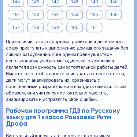
145
146
147
148
149
150
151
152
153
154
155
156
157
158
159
160
161
При наличии такого сборника, родители и дети смогут
сразу приступать к выполнению домашнего задания без
лишних затруднений. Еще одним преимуществом
использования учебно-методического комплекса
является возможность самостоятельной работы детей.
Вместо того чтобы просто списывать готовые ответы,
дети могут анализировать их, сравнивать с
собственными разработками и находить ошибки. Таким
образом, они учатся самостоятельно мыслить,
анализировать и исправлять свои ошибки.
Рабочая программа ГДЗ по Русскому
языку для 1 класса Рамзаева Ритм
Дрофа
Виртуальный консультант помогает школьникам