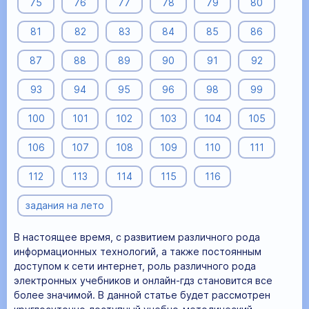
75
76
77
78
79
80
81
82
83
84
85
86
87
88
89
90
91
92
93
94
95
96
98
99
100
101
102
103
104
105
106
107
108
109
110
111
112
113
114
115
116
задания на лето
В настоящее время, с развитием различного рода
информационных технологий, а также постоянным
доступом к сети интернет, роль различного рода
электронных учебников и онлайн-гдз становится все
более значимой. В данной статье будет рассмотрен