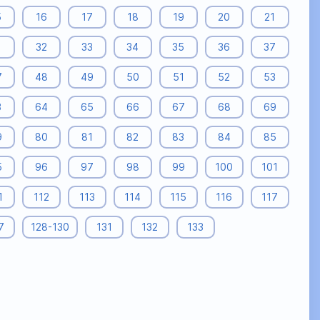
5
16
17
18
19
20
21
1
32
33
34
35
36
37
7
48
49
50
51
52
53
3
64
65
66
67
68
69
9
80
81
82
83
84
85
5
96
97
98
99
100
101
1
112
113
114
115
116
117
7
128-130
131
132
133