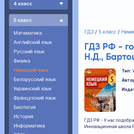
4 класс
5 класс
ГДЗ
5 класс
Неме
Математика
Английский язык
ГДЗ РФ - г
Русский язык
Н.Д., Барт
Физика
Немецкий язык
Тип:
Белорусский язык
Авто
Украинский язык
Изда
Французский язык
Биология
История
ГДЗ РФ - У нас подобра
Информатика
Инновационная школа Р