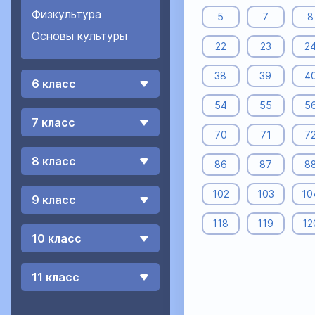
Физкультура
5
7
8
Основы культуры
22
23
2
38
39
4
6 класс
54
55
5
7 класс
70
71
7
8 класс
86
87
8
102
103
10
9 класс
118
119
12
10 класс
11 класс