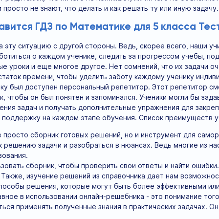
просто не знают, что делать и как решать ту или иную задачу.
авится ГДЗ по Математике для 5 класса Те
а эту ситуацию с другой стороны. Ведь, скорее всего, наши 
ботиться о каждом ученике, следить за прогрессом учебы, по
е уроки и еще многое другое. Нет сомнений, что их задачи оч
статок времени, чтобы уделить заботу каждому ученику индив
ку был доступен персональный репетитор. Этот репетитор смо
к, чтобы он был понятен и запоминался. Ученики могли бы зад
ния задач и получать дополнительные упражнения для закреп
 поддержку на каждом этапе обучения. Список преимуществ у
е просто сборник готовых решений, но и инструмент для самор
к решению задачи и разобраться в нюансах. Ведь многие из нас
ования.
овать сборник, чтобы проверить свои ответы и найти ошибки. 
 Также, изучение решений из справочника дает нам возможно
пособы решения, которые могут быть более эффективными или
авное в использовании онлайн-решебника - это понимание того
ться применять полученные знания в практических задачах. Он