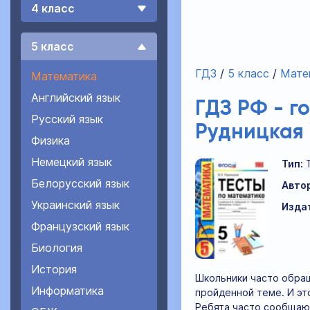
4 класс
5 класс
ГДЗ
5 класс
Мате
Математика
Английский язык
ГДЗ РФ - г
Русский язык
Рудницкая
Физика
Немецкий язык
Тип:
Белорусский язык
Автор
Украинский язык
Изда
Французский язык
Биология
История
Школьники часто обра
Информатика
пройденной теме. И эт
Ребята часто сообщают