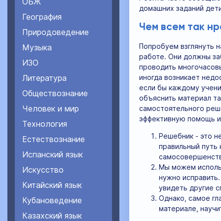
ОБЖ
домашних заданий дети 
География
Чем всем так нр
Природоведение
Попробуем взглянуть н
Музыка
работе. Они должны за
ИЗО
проводить многочасовы
иногда возникает недо
Литература
если бы каждому учени
Обществознание
объяснить материал та
Человек и мир
самостоятельного реше
эффективную помощь и
Технология
Решебник - это н
Естествознание
правильный путь 
Испанский язык
самосовершенств
Мы можем использ
Искусство
нужно исправить.
Китайский язык
увидеть другие с
Однако, самое гл
Кубановедение
материале, научи
Казахский язык