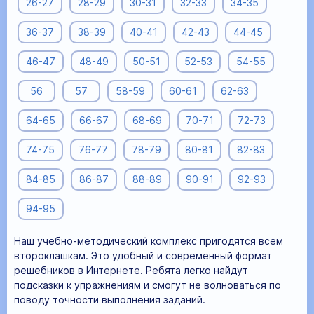
26-27
28-29
30-31
32-33
34-35
36-37
38-39
40-41
42-43
44-45
46-47
48-49
50-51
52-53
54-55
56
57
58-59
60-61
62-63
64-65
66-67
68-69
70-71
72-73
74-75
76-77
78-79
80-81
82-83
84-85
86-87
88-89
90-91
92-93
94-95
Наш учебно-методический комплекс пригодятся всем
второклашкам. Это удобный и современный формат
решебников в Интернете. Ребята легко найдут
подсказки к упражнениям и смогут не волноваться по
поводу точности выполнения заданий.