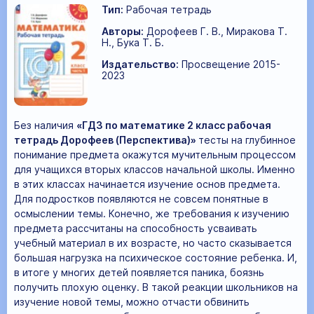
Тип:
Рабочая тетрадь
Авторы:
Дорофеев Г. В., Миракова Т.
Н., Бука Т. Б.
Издательство:
Просвещение 2015-
2023
Без наличия
«ГДЗ по математике 2 класс рабочая
тетрадь Дорофеев (Перспектива)»
тесты на глубинное
понимание предмета окажутся мучительным процессом
для учащихся вторых классов начальной школы. Именно
в этих классах начинается изучение основ предмета.
Для подростков появляются не совсем понятные в
осмыслении темы. Конечно, же требования к изучению
предмета рассчитаны на способность усваивать
учебный материал в их возрасте, но часто сказывается
большая нагрузка на психическое состояние ребенка. И,
в итоге у многих детей появляется паника, боязнь
получить плохую оценку. В такой реакции школьников на
изучение новой темы, можно отчасти обвинить