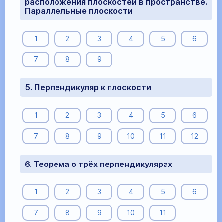
расположения плоскостей в пространстве.
Параллельные плоскости
1
2
3
4
5
6
7
8
9
5. Перпендикуляр к плоскости
1
2
3
4
5
6
7
8
9
10
11
12
6. Теорема о трёх перпендикулярах
1
2
3
4
5
6
7
8
9
10
11