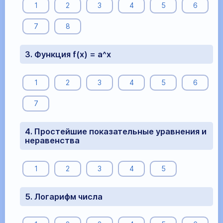
1
2
3
4
5
6
7
8
3. Функция f(x) = a^x
1
2
3
4
5
6
7
4. Простейшие показательные уравнения и
неравенства
1
2
3
4
5
5. Логарифм числа