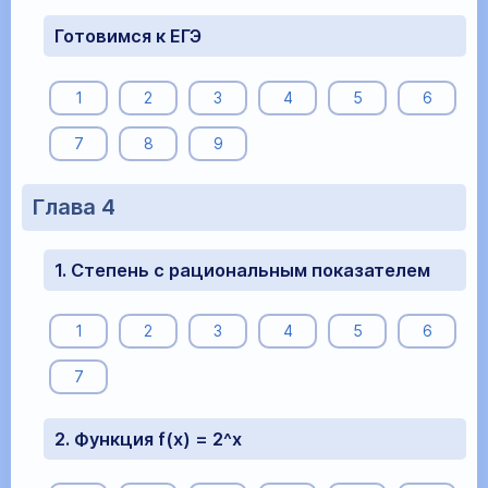
Готовимся к ЕГЭ
1
2
3
4
5
6
7
8
9
Глава 4
1. Степень с рациональным показателем
1
2
3
4
5
6
7
2. Функция f(x) = 2^x