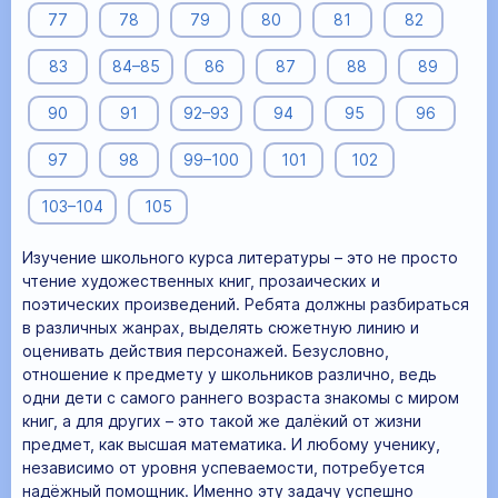
77
78
79
80
81
82
83
84–85
86
87
88
89
90
91
92–93
94
95
96
97
98
99–100
101
102
103–104
105
Изучение школьного курса литературы – это не просто
чтение художественных книг, прозаических и
поэтических произведений. Ребята должны разбираться
в различных жанрах, выделять сюжетную линию и
оценивать действия персонажей. Безусловно,
отношение к предмету у школьников различно, ведь
одни дети с самого раннего возраста знакомы с миром
книг, а для других – это такой же далёкий от жизни
предмет, как высшая математика. И любому ученику,
независимо от уровня успеваемости, потребуется
надёжный помощник. Именно эту задачу успешно