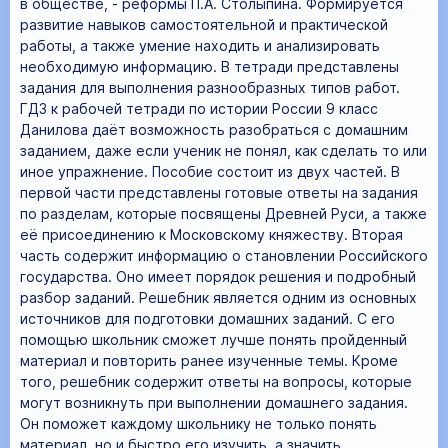
в обществе, - реформы П.А. Столыпина. Формируется
развитие навыков самостоятельной и практической
работы, а также умение находить и анализировать
необходимую информацию. В тетради представлены
задания для выполнения разнообразных типов работ.
ГДЗ к рабочей тетради по истории России 9 класс
Данилова даёт возможность разобраться с домашним
заданием, даже если ученик не понял, как сделать то или
иное упражнение. Пособие состоит из двух частей. В
первой части представлены готовые ответы на задания
по разделам, которые посвящены Древней Руси, а также
её присоединению к Московскому княжеству. Вторая
часть содержит информацию о становлении Российского
государства. Оно имеет порядок решения и подробный
разбор заданий. Решебник является одним из основных
источников для подготовки домашних заданий. С его
помощью школьник сможет лучше понять пройденный
материал и повторить ранее изученные темы. Кроме
того, решебник содержит ответы на вопросы, которые
могут возникнуть при выполнении домашнего задания.
Он поможет каждому школьнику не только понять
материал, но и быстро его изучить, а значить