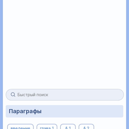
Параграфы
введение
глава 1
§ 1
§ 2