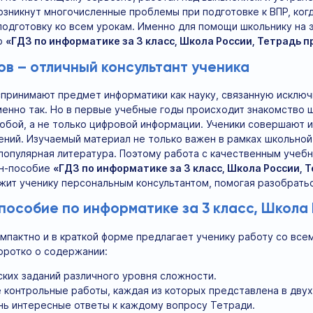
озникнут многочисленные проблемы при подготовке к ВПР, когд
подготовку ко всем урокам. Именно для помощи школьнику на
р
«ГДЗ по информатике за 3 класс, Школа России, Тетрадь 
ов – отличный консультант ученика
принимают предмет информатики как науку, связанную исключ
менно так. Но в первые учебные годы происходит знакомство
юбой, а не только цифровой информации. Ученики совершают и
ний. Изучаемый материал не только важен в рамках школьной 
популярная литература. Поэтому работа с качественным учеб
йн-пособие
«ГДЗ по информатике за 3 класс, Школа России, Т
жит ученику персональным консультантом, помогая разобрать
 пособие по информатике за 3 класс, Школа
мпактно и в краткой форме предлагает ученику работу со все
Коротко о содержании:
ких заданий различного уровня сложности.
контрольные работы, каждая из которых представлена в двух
нь интересные ответы к каждому вопросу Тетради.