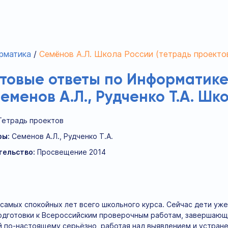
рматика
Семёнов А.Л. Школа России (тетрадь проекто
отовые ответы по Информатике
еменов А.Л., Рудченко Т.А. Ш
Тетрадь проектов
ры:
Семенов А.Л., Рудченко Т.А.
тельство:
Просвещение 2014
з самых спокойных лет всего школьного курса. Сейчас дети уж
подготовки к Всероссийским проверочным работам, завершающ
й по-настоящему серьёзно, работая над выявлением и устран