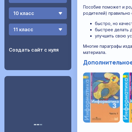
Пособие поможет и род
10 класс
родителей) правильно 
быстро, но качес
11 класс
быстрее делать д
улучшить свою у
Многие параграфы изда
Создать сайт с нуля
материала.
Дополнительное