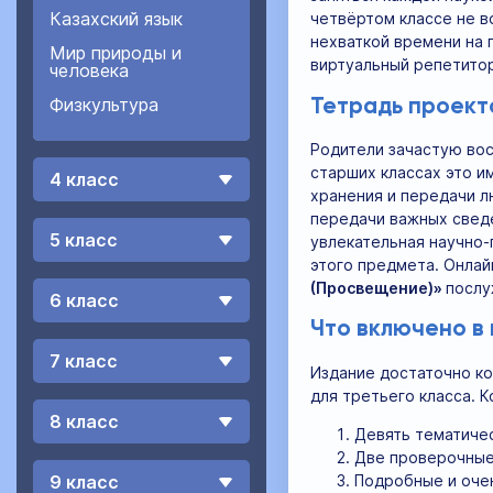
Казахский язык
четвёртом классе не в
нехваткой времени на 
Мир природы и
виртуальный репетито
человека
Физкультура
Тетрадь проект
Родители зачастую вос
старших классах это и
4 класс
хранения и передачи л
передачи важных сведе
5 класс
увлекательная научно-
этого предмета. Онла
(Просвещение)»
послу
6 класс
Что включено в
7 класс
Издание достаточно ко
для третьего класса. 
8 класс
Девять тематичес
Две проверочные 
Подробные и оче
9 класс