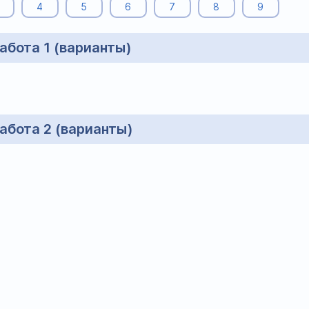
4
5
6
7
8
9
абота 1 (варианты)
абота 2 (варианты)