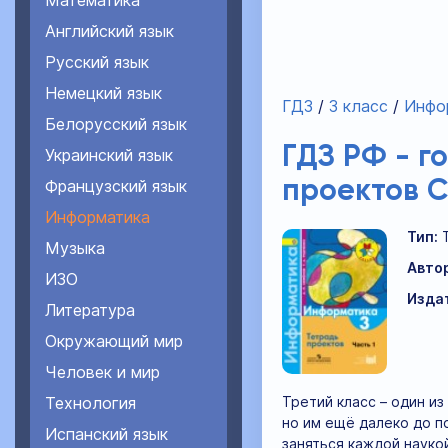
Математика
Английский язык
Русский язык
Немецкий язык
ГДЗ
3 класс
Инфо
Белорусский язык
ГДЗ РФ - г
Украинский язык
Французский язык
проектов С
Информатика
Тип:
Музыка
Авто
ИЗО
Изда
Литература
Окружающий мир
Человек и мир
Технология
Третий класс – один и
но им ещё далеко до 
Испанский язык
заняться каждой науко