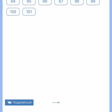
94
95
96
97
98
99
100
101
Поделиться