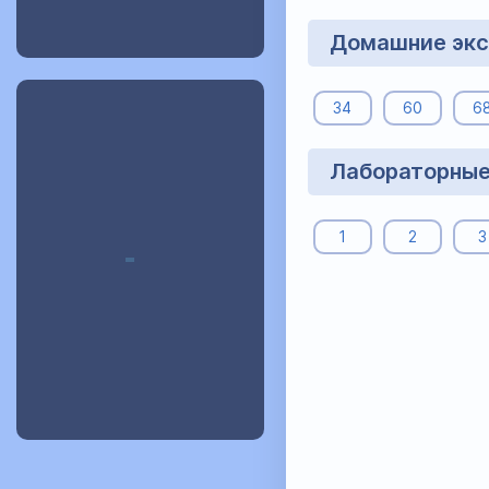
Домашние экс
34
60
6
Лабораторные
1
2
3