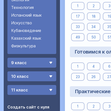
1
2
3
Технология
Испанский язык
17
18
1
Искусство
33
34
3
Кубановедение
49
50
5
Казахский язык
Физкультура
Готовимся к 
9 класс
1
4
6
10 класс
23
26
2
11 класс
Практические
1
2
3
Создать сайт с нуля