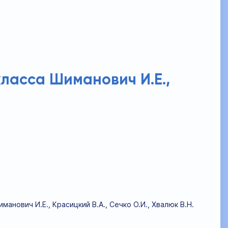
класса Шиманович И.Е.,
анович И.Е., Красицкий В.А., Сечко О.И., Хвалюк В.Н.