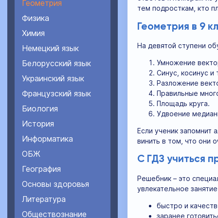
Геометрия
тем подросткам, кто п
Физика
Геометрия в 9 к
Химия
На девятой ступени об
Немецкий язык
Умножение вектор
Белорусский язык
Синус, косинус и 
Украинский язык
Разложение вект
Французский язык
Правильные много
Площадь круга.
Биология
Удвоение медиан
История
Если ученик запомнит 
Информатика
винить в том, что они 
ОБЖ
С ГДЗ учиться 
География
Решебник – это специа
Основы здоровья
увлекательное занятие
Литература
быстро и качеств
Обществознание
заранее готовить