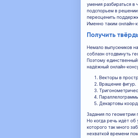
умения разбираться в 
подспорьем в решении 
переоценить поддержку
Именно таким онлайн-к
Получить твёрд
Немало выпускников на
соблазн отодвинуть ге
Поэтому единственный 
надёжный онлайн-консу
Векторы в простр
Вращение фигур.
Тригонометричес
Параллелограммы
Декартовы коорд
Задания по геометрии 
Но когда речь идёт об
которого так много за
нехваткой времени по