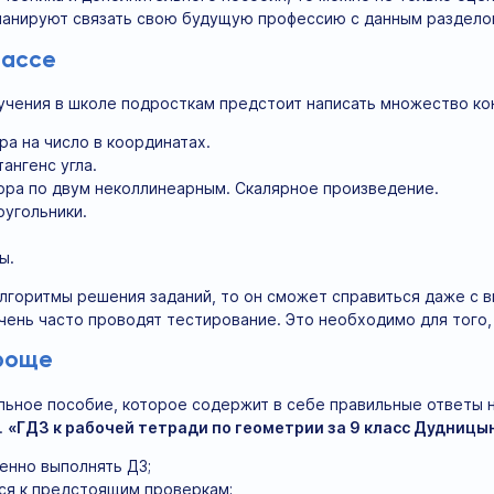
ланируют связать свою будущую профессию с данным разделом
лассе
учения в школе подросткам предстоит написать множество к
а на число в координатах.
тангенс угла.
ора по двум неколлинеарным. Скалярное произведение.
угольники.
ы.
алгоритмы решения заданий, то он сможет справиться даже с 
очень часто проводят тестирование. Это необходимо для того, 
проще
льное пособие, которое содержит в себе правильные ответы на
.
«ГДЗ к рабочей тетради по геометрии за 9 класс Дудницын
енно выполнять ДЗ;
ся к предстоящим проверкам;