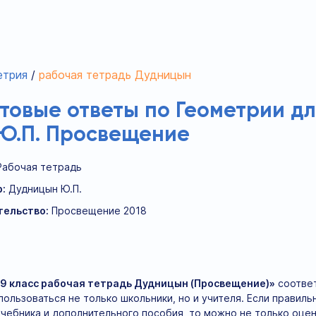
етрия
рабочая тетрадь Дудницын
отовые ответы по Геометрии дл
Ю.П. Просвещение
Рабочая тетрадь
:
Дудницын Ю.П.
тельство:
Просвещение 2018
 9 класс рабочая тетрадь Дудницын (Просвещение)»
соответ
ользоваться не только школьники, но и учителя. Если правил
учебника и дополнительного пособия, то можно не только оцен