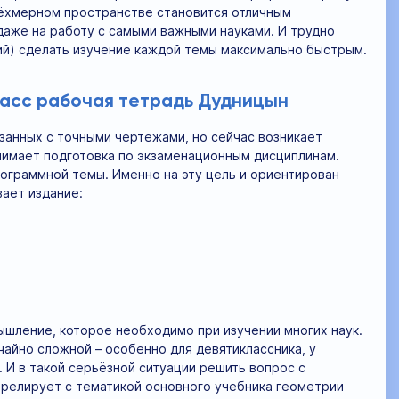
трёхмерном пространстве становится отличным
даже на работу с самыми важными науками. И трудно
ий) сделать изучение каждой темы максимально быстрым.
ласс рабочая тетрадь Дудницын
анных с точными чертежами, но сейчас возникает
нимает подготовка по экзаменационным дисциплинам.
рограммной темы. Именно на эту цель и ориентирован
вает издание:
шление, которое необходимо при изучении многих наук.
чайно сложной – особенно для девятиклассника, у
 И в такой серьёзной ситуации решить вопрос с
релирует с тематикой основного учебника геометрии