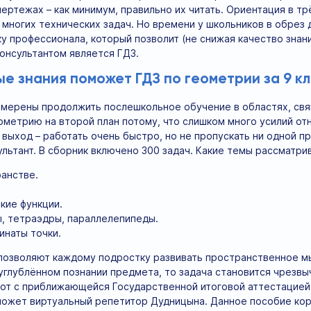
чертежах – как минимум, правильно их читать. Ориентация в 
многих технических задач. Но времени у школьников в обрез 
 профессионала, который позволит (не снижая качество знан
онсультантом является ГДЗ.
ые знания поможет ГДЗ по геометрии за 9 к
мерены продолжить послешкольное обучение в областях, связ
ометрию на второй план потому, что слишком много усилий от
выход – работать очень быстро, но не пропускать ни одной п
льтант. В сборник включено 300 задач. Какие темы рассматри
анстве.
кие функции.
, тетраэдры, параллелепипеды.
инаты точки.
позволяют каждому подростку развивать пространственное мы
 углублённом познании предмета, то задача становится чрезвы
бот с приближающейся Государственной итоговой аттестацией.
может виртуальный репетитор Дудницына. Данное пособие кор