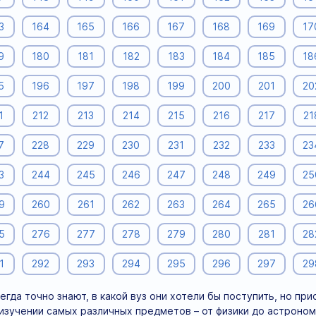
3
164
165
166
167
168
169
17
9
180
181
182
183
184
185
18
5
196
197
198
199
200
201
20
1
212
213
214
215
216
217
21
7
228
229
230
231
232
233
23
3
244
245
246
247
248
249
25
9
260
261
262
263
264
265
26
5
276
277
278
279
280
281
28
1
292
293
294
295
296
297
29
егда точно знают, в какой вуз они хотели бы поступить, но пр
изучении самых различных предметов – от физики до астроно