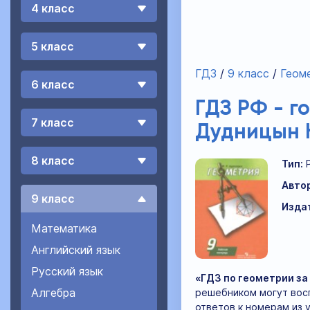
4 класс
5 класс
ГДЗ
9 класс
Геом
6 класс
ГДЗ РФ - г
7 класс
Дудницын 
8 класс
Тип:
Автор
9 класс
Изда
Математика
Английский язык
Русский язык
«ГДЗ по геометрии за
Алгебра
решебником могут восп
ответов к номерам из 