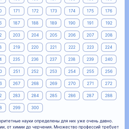
0
171
172
173
174
175
176
6
187
188
189
190
191
192
2
203
204
205
206
207
208
8
219
220
221
222
223
224
4
235
236
237
238
239
240
0
251
252
253
254
255
256
6
267
268
269
270
271
272
2
283
284
285
286
287
288
8
299
300
иоритетные науки определены для них уже очень давно.
мии, от химии до черчения. Множество профессий требует