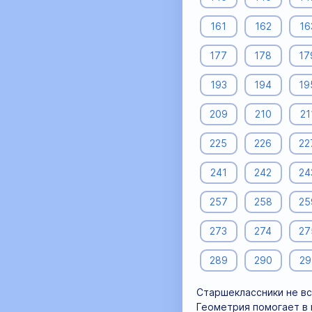
161
162
16
177
178
17
193
194
19
209
210
21
225
226
22
241
242
24
257
258
25
273
274
27
289
290
29
Старшеклассники не вс
Геометрия помогает в 