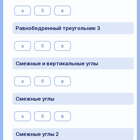
а
б
в
Равнобедренный треугольник 3
а
б
в
Смежные и вертикальные углы
а
б
в
Смежные углы
а
б
в
Смежные углы 2