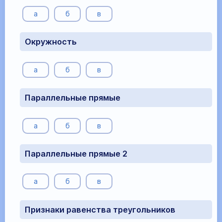
а
б
в
Окружность
а
б
в
Параллельные прямые
а
б
в
Параллельные прямые 2
а
б
в
Признаки равенства треугольников