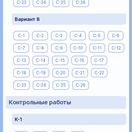
С-23
С-24
С-25
С-26
Вариант 8
С-1
С-2
С-3
С-4
С-5
С-6
С-7
С-8
С-9
С-10
С-11
С-12
С-13
С-14
С-15
С-16
С-17
С-18
С-19
С-20
С-21
С-22
С-23
С-24
С-25
С-26
Контрольные работы
К-1