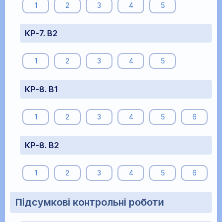
1
2
3
4
5
КР-7. В2
1
2
3
4
5
КР-8. В1
1
2
3
4
5
6
КР-8. В2
1
2
3
4
5
6
Підсумкові контрольні роботи