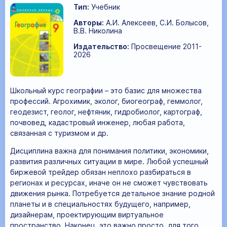
Тип:
Учебник
Авторы:
А.И. Алексеев, С.И. Болысов,
В.В. Николина
Издательство:
Просвещение 2011-
2026
Школьный курс географии – это базис для множества
профессий. Агрохимик, эколог, биогеограф, геммолог,
геодезист, геолог, нефтяник, гидробиолог, картограф,
почвовед, кадастровый инженер, любая работа,
связанная с туризмом и др.
Дисциплина важна для понимания политики, экономики,
развития различных ситуации в мире. Любой успешный
биржевой трейдер обязан неплохо разбираться в
регионах и ресурсах, иначе он не сможет чувствовать
движения рынка. Потребуется детальное знание родной
планеты и в специальностях будущего, например,
дизайнерам, проектирующим виртуальное
пространство. Наконец, это важно просто, для того