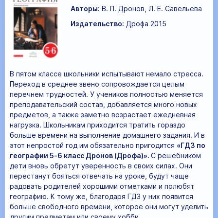
Авторы:
В. П. Дронов, Л. Е. Савельева
Издательство:
Дрофа 2015
В пятом классе школьники испытывают немало стресса.
Переход в среднее звено сопровождается целым
перечнем трудностей. У учеников полностью меняется
преподавательский состав, добавляется много новых
предметов, а также заметно возрастает ежедневная
нагрузка. Школьникам приходится тратить гораздо
больше времени на выполнение домашнего задания. И в
этот непростой год им обязательно пригодится
«ГДЗ по
географии 5‐6 класс Дронов (Дрофа)».
С решебником
дети вновь обретут уверенность в своих силах. Они
перестанут бояться отвечать на уроке, будут чаще
радовать родителей хорошими отметками и полюбят
географию. К тому же, благодаря ГДЗ у них появится
больше свободного времени, которое они могут уделить
другим предметам или своему хобби.