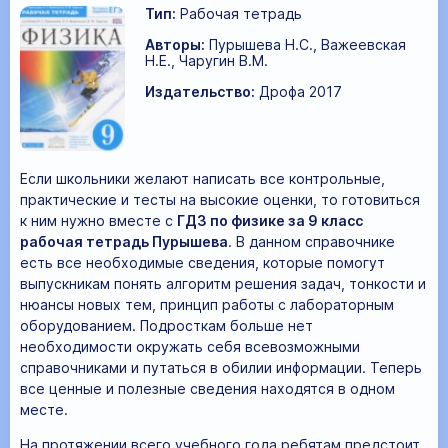
Тип:
Рабочая тетрадь
Авторы:
Пурышева Н.С., Важеевская
Н.Е., Чаругин В.М.
Издательство:
Дрофа 2017
Если школьники желают написать все контрольные,
практические и тесты на высокие оценки, то готовиться
к ним нужно вместе с
ГДЗ по физике за 9 класс
рабочая тетрадь Пурышева
. В данном справочнике
есть все необходимые сведения, которые помогут
выпускникам понять алгоритм решения задач, тонкости и
нюансы новых тем, принцип работы с лабораторным
оборудованием. Подросткам больше нет
необходимости окружать себя всевозможными
справочниками и путаться в обилии информации. Теперь
все ценные и полезные сведения находятся в одном
месте.
На протяжении всего учебного года ребятам предстоит