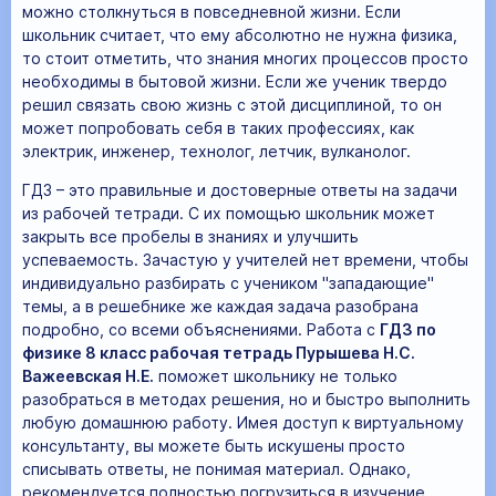
можно столкнуться в повседневной жизни. Если
школьник считает, что ему абсолютно не нужна физика,
то стоит отметить, что знания многих процессов просто
необходимы в бытовой жизни. Если же ученик твердо
решил связать свою жизнь с этой дисциплиной, то он
может попробовать себя в таких профессиях, как
электрик, инженер, технолог, летчик, вулканолог.
ГДЗ – это правильные и достоверные ответы на задачи
из рабочей тетради. С их помощью школьник может
закрыть все пробелы в знаниях и улучшить
успеваемость. Зачастую у учителей нет времени, чтобы
индивидуально разбирать с учеником "западающие"
темы, а в решебнике же каждая задача разобрана
подробно, со всеми объяснениями. Работа с
ГДЗ по
физике 8 класс рабочая тетрадь Пурышева Н.С.
Важеевская Н.Е.
поможет школьнику не только
разобраться в методах решения, но и быстро выполнить
любую домашнюю работу. Имея доступ к виртуальному
консультанту, вы можете быть искушены просто
списывать ответы, не понимая материал. Однако,
рекомендуется полностью погрузиться в изучение