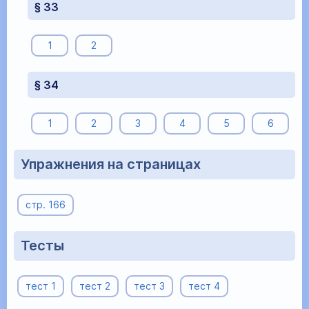
§ 33
1
2
§ 34
1
2
3
4
5
6
Упражнения на страницах
стр. 166
Тесты
тест 1
тест 2
тест 3
тест 4