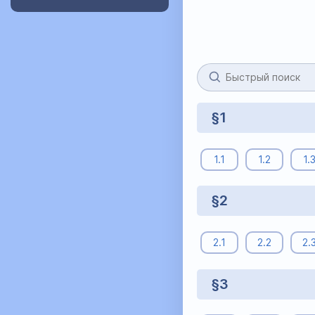
§1
1.1
1.2
1.
§2
2.1
2.2
2.
§3