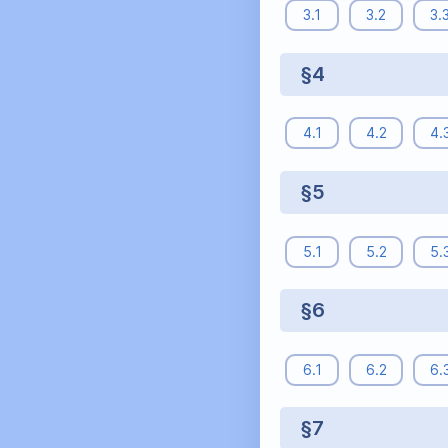
3.1
3.2
3.
§4
4.1
4.2
4.
§5
5.1
5.2
5.
§6
6.1
6.2
6.
§7