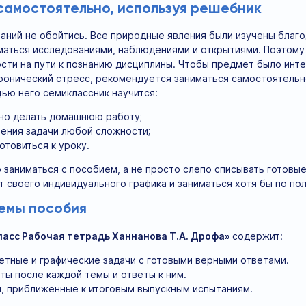
 самостоятельно, используя решебник
наний не обойтись. Все природные явления были изучены благо
аться исследованиями, наблюдениями и открытиями. Поэтому 
ости на пути к познанию дисциплины. Чтобы предмет было инте
хронический стресс, рекомендуется заниматься самостоятель
ью него семиклассник научится:
но делать домашнюю работу;
ения задачи любой сложности;
отовиться к уроку.
 заниматься с пособием, а не просто слепо списывать готовы
от своего индивидуального графика и заниматься хотя бы по пол
емы пособия
ласс Рабочая тетрадь Ханнанова Т.А. Дрофа»
содержит:
етные и графические задачи с готовыми верными ответами.
ы после каждой темы и ответы к ним.
, приближенные к итоговым выпускным испытаниям.