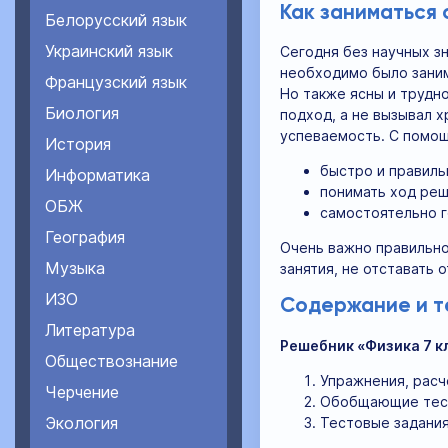
Как заниматься
Белорусский язык
Украинский язык
Сегодня без научных з
необходимо было заним
Французский язык
Но также ясны и трудн
Биология
подход, а не вызывал 
успеваемость. С помощ
История
быстро и правиль
Информатика
понимать ход реш
ОБЖ
самостоятельно г
География
Очень важно правильно
Музыка
занятия, не отставать 
ИЗО
Содержание и т
Литература
Решебник «Физика 7 к
Обществознание
Упражнения, расч
Черчение
Обобщающие тест
Экология
Тестовые задания