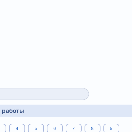
 работы
4
5
6
7
8
9