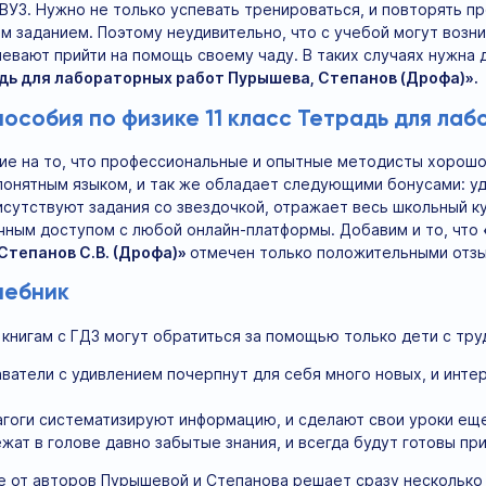
 ВУЗ. Нужно не только успевать тренироваться, и повторять п
м заданием. Поэтому неудивительно, что с учебой могут возн
певают прийти на помощь своему чаду. В таких случаях нужн
адь для лабораторных работ Пурышева, Степанов (Дрофа)».
особия по физике 11 класс Тетрадь для ла
ие на то, что профессиональные и опытные методисты хорошо 
понятным языком, и так же обладает следующими бонусами: уд
исутствуют задания со звездочкой, отражает весь школьный к
чным доступом с любой онлайн-платформы. Добавим и то, что
 Степанов С.В. (Дрофа)»
отмечен только положительными отзы
чебник
 книгам с ГДЗ могут обратиться за помощью только дети с тру
атели с удивлением почерпнут для себя много новых, и интер
гоги систематизируют информацию, и сделают свои уроки ещ
жат в голове давно забытые знания, и всегда будут готовы при
е от авторов Пурышевой и Степанова решает сразу несколько