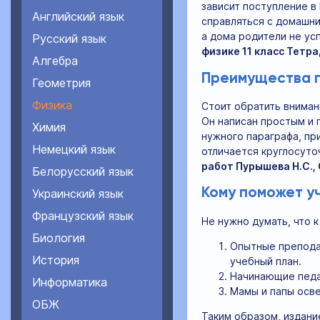
зависит поступление в
Английский язык
справляться с домашни
а дома родители не ус
Русский язык
физике 11 класс Тетр
Алгебра
Преимущества п
Геометрия
Физика
Стоит обратить вниман
Он написан простым и 
Химия
нужного параграфа, пр
Немецкий язык
отличается круглосуто
работ Пурышева Н.С.,
Белорусский язык
Кому поможет у
Украинский язык
Французский язык
Не нужно думать, что к
Биология
Опытные преподав
История
учебный план.
Начинающие педа
Информатика
Мамы и папы осве
ОБЖ
Таким образом, издани