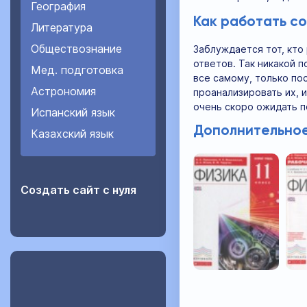
География
Как работать с
Литература
Обществознание
Заблуждается тот, кто
ответов. Так никакой 
Мед. подготовка
все самому, только по
Астрономия
проанализировать их, 
очень скоро ожидать п
Испанский язык
Дополнительное
Казахский язык
Создать сайт с нуля