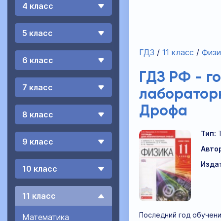
4 класс
5 класс
ГДЗ
11 класс
Физи
6 класс
ГДЗ РФ - г
7 класс
лабораторн
Дрофа
8 класс
Тип:
9 класс
Авто
Изда
10 класс
11 класс
Последний год обучени
Математика