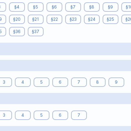
3
§4
§5
§6
§7
§8
§9
§1
9
§20
§21
§22
§23
§24
§25
§2
5
§36
§37
3
4
5
6
7
8
9
3
4
5
6
7