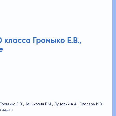
 класса Громыко Е.В.,
е
омыко Е.В., Зенькович В.И., Луцевич А.А., Слесарь И.Э.
е задач