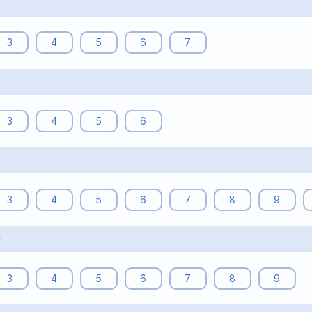
3
4
5
6
7
3
4
5
6
3
4
5
6
7
8
9
0
3
4
5
6
7
8
9