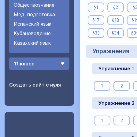
Обществознание
§1
§2
§
Мед. подготовка
§17
§18
§1
Испанский язык
Кубановедение
§33
§34
§3
Казахский язык
Упражнения
11 класс
Упражнение 1
Создать сайт с нуля
1
2
Упражнение 2
1
2