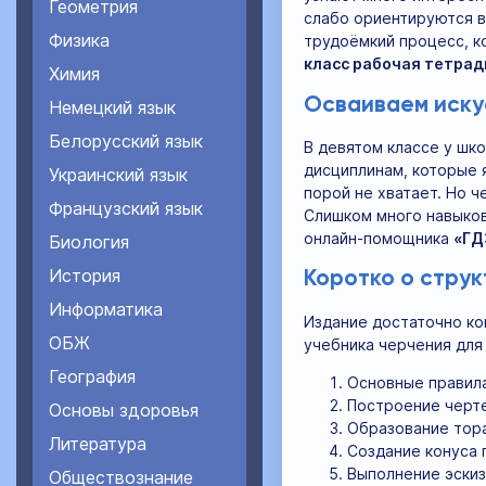
Геометрия
слабо ориентируются в
Физика
трудоёмкий процесс, к
класс рабочая тетрад
Химия
Осваиваем иску
Немецкий язык
Белорусский язык
В девятом классе у шк
дисциплинам, которые 
Украинский язык
порой не хватает. Но ч
Французский язык
Слишком много навыков
онлайн-помощника
«ГД
Биология
История
Коротко о струк
Информатика
Издание достаточно ко
ОБЖ
учебника черчения для 
География
Основные правил
Построение черте
Основы здоровья
Образование тора
Литература
Создание конуса 
Выполнение эскиз
Обществознание