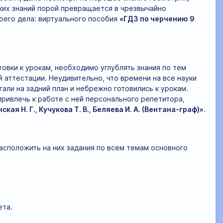
ких знаний порой превращается в чрезвычайно
оего дела: виртуального пособия
«ГДЗ по черчению 9
овки к урокам, необходимо углублять знания по тем
 аттестации. Неудивительно, что времени на все науки
гали на задний план и небрежно готовились к урокам.
привлечь к работе с ней персонального репетитора,
я Н. Г., Кучукова Т. В., Беляева И. А. (Вентана-граф)»
.
асположить на них задания по всем темам основного
ета.