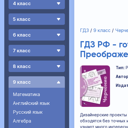
4 класс
5 класс
ГДЗ
9 класс
Черч
6 класс
ГДЗ РФ - г
7 класс
Преображен
8 класс
Тип:
Автор
9 класс
Издат
Математика
Английский язык
Русский язык
Дизайнерские проекты 
Алгебра
обходятся без точных 
узнают много интересн