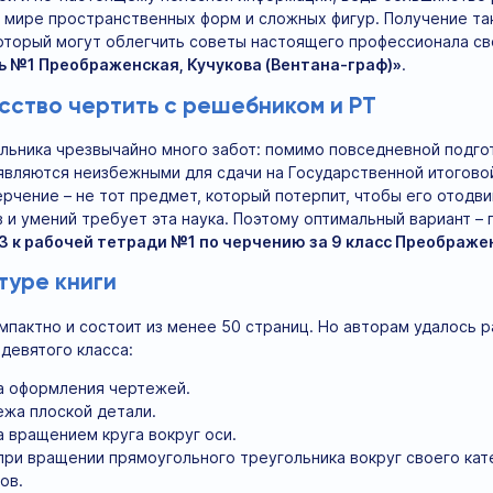
 мире пространственных форм и сложных фигур. Получение та
оторый могут облегчить советы настоящего профессионала св
ь №1 Преображенская, Кучукова (Вентана-граф)»
.
сство чертить с решебником и РТ
ольника чрезвычайно много забот: помимо повседневной подгот
являются неизбежными для сдачи на Государственной итоговой
ерчение – не тот предмет, который потерпит, чтобы его отодви
 и умений требует эта наука. Поэтому оптимальный вариант – 
З к рабочей тетради №1 по черчению за 9 класс Преображенска
туре книги
мпактно и состоит из менее 50 страниц. Но авторам удалось р
девятого класса:
а оформления чертежей.
жа плоской детали.
 вращением круга вокруг оси.
при вращении прямоугольного треугольника вокруг своего кат
ов.