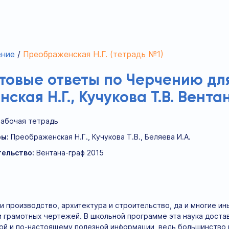
ение
Преображенская Н.Г. (тетрадь №1)
отовые ответы по Черчению дл
ская Н.Г., Кучукова Т.В. Вент
Рабочая тетрадь
ы:
Преображенская Н.Г., Кучукова Т.В., Беляева И.А.
ельство:
Вентана-граф 2015
и производство, архитектура и строительство, да и многие и
и грамотных чертежей. В школьной программе эта наука достав
ой и по-настоящему полезной информации, ведь большинство 