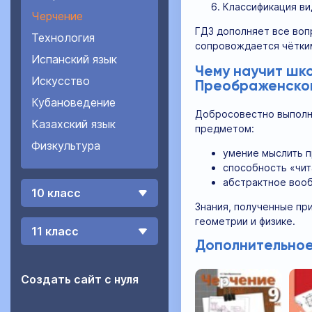
Классификация ви
Черчение
ГДЗ дополняет все воп
Технология
сопровождается чётки
Испанский язык
Чему научит шк
Искусство
Преображенско
Кубановедение
Добросовестно выполня
Казахский язык
предметом:
Физкультура
умение мыслить п
способность «чит
абстрактное воо
10 класс
Знания, полученные при
геометрии и физике.
11 класс
Дополнительное
Создать сайт с нуля