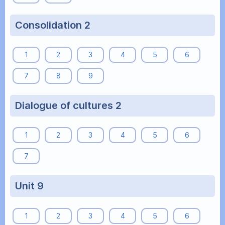
Consolidation 2
1
2
3
4
5
6
7
8
9
Dialogue of cultures 2
1
2
3
4
5
6
7
Unit 9
1
2
3
4
5
6