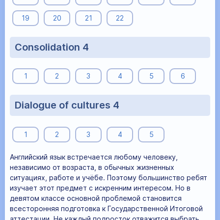
19
20
21
22
Consolidation 4
1
2
3
4
5
6
Dialogue of cultures 4
1
2
3
4
5
Английский язык встречается любому человеку,
независимо от возраста, в обычных жизненных
ситуациях, работе и учёбе. Поэтому большинство ребят
изучает этот предмет с искренним интересом. Но в
девятом классе основной проблемой становится
всесторонняя подготовка к Государственной Итоговой
аттестации. Не каждый подросток отважится выбрать