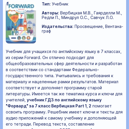
Тип:
Учебник
Авторы:
Вербицкая М.В., Гаярделли М.,
Редли П., Миндрул О.С., Савчук Л.О.
Издательства:
Просвещение, Вентана-
граф
Учебник для учащихся по английскому языку в 7 классах,
из серии Forward. Он отлично подходит для
общеобразовательных сфер деятельности и разработан
в соответствии со стандартами Федерально-
государственного типа. Учитывались и требования к
материалу и нацеленные рамки результатов. Материал
соответствует и дополняет программу старой
литературы. Имеется так же тематика курса и ключи для
учителей,
учебник ГДЗ по английскому языку
"Форвард" за 7 класс Вербицкая Part 1, 2
помогает
освоить программу. Решебник имеет ключи и тексты для
аудио приложений к самому учебнику и дополняющей
его тетради. Перевод текста, составление