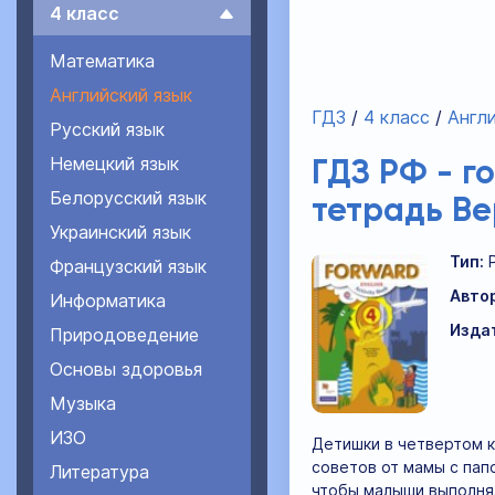
4 класс
Математика
Английский язык
ГДЗ
4 класс
Англи
Русский язык
Немецкий язык
ГДЗ РФ - г
Белорусский язык
тетрадь Ве
Украинский язык
Тип:
Французский язык
Авто
Информатика
Изда
Природоведение
Основы здоровья
Музыка
ИЗО
Детишки в четвертом к
советов от мамы с пап
Литература
чтобы малыши выполнял