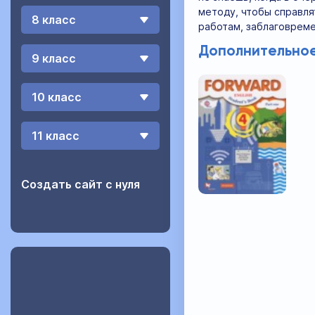
методу, чтобы справля
8 класс
работам, заблаговреме
Дополнительное
9 класс
10 класс
11 класс
Создать сайт с нуля