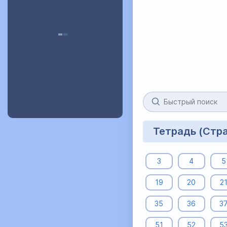
Тетрадь (Стр
3
4
5
19
20
2
35
36
3
51
52
5