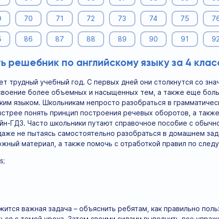
9
70
71
72
73
74
75
7
5
86
87
88
89
90
91
9
ь решебник по английскому языку за 4 кла
т трудный учебный год. С первых дней они столкнутся со зн
воение более объемных и насыщенных тем, а также еще боль
ским языком. Школьникам непросто разобраться в грамматичес
быстрее понять принцип построения речевых оборотов, а такж
н-ГДЗ. Часто школьники путают справочное пособие с обычно
даже не пытаясь самостоятельно разобраться в домашнем зада
жный материал, а также помочь с отработкой правил по сле
s;
жится важная задача – объяснить ребятам, как правильно пол
ься с темой урока. Затем своими силами выполнить все упражн