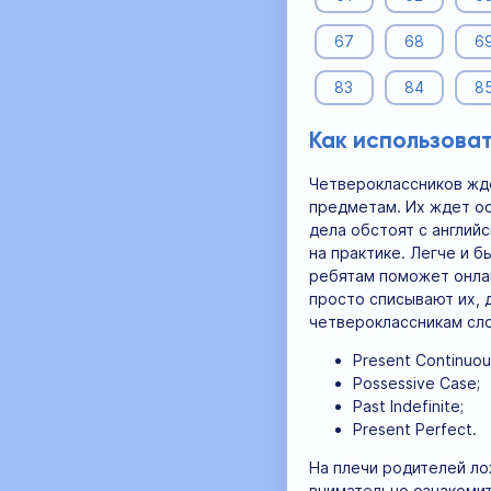
67
68
6
83
84
8
Как использоват
Четвероклассников жде
предметам. Их ждет ос
дела обстоят с англий
на практике. Легче и 
ребятам поможет онлай
просто списывают их, 
четвероклассникам сло
Present Continuou
Possessive Case;
Past Indefinite;
Present Perfect.
На плечи родителей ло
внимательно ознакомит