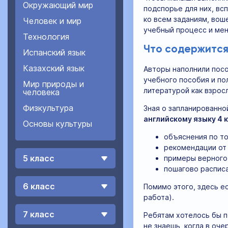
Окружающий мир
подспорье для них, вс
ко всем заданиям, вош
Человек и мир
учебный процесс и мен
Технология
Что содержится
Испанский язык
Казахский язык
Авторы наполнили посо
учебного пособия и по
Мир природы и
литературой как взрос
человека
Физкультура
Зная о запланированно
английскому языку 4 к
Основы культуры
объяснения по то
рекомендации от 
5 класс
примеры верного
пошагово расписа
6 класс
Помимо этого, здесь е
работа).
7 класс
Ребятам хотелось бы п
не знаешь, когда в оч