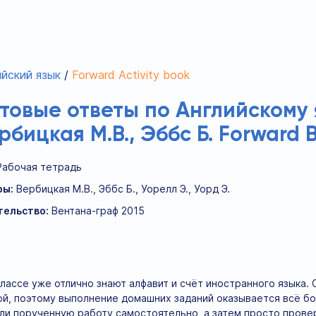
йский язык
Forward Activity book
отовые ответы по Английскому 
рбицкая М.В., Эббс Б. Forward
Рабочая тетрадь
ры:
Вербицкая М.В., Эббс Б., Уорелл Э., Уорд Э.
тельство:
Вентана-граф 2015
лассе уже отлично знают алфавит и счёт иностранного языка
ой, поэтому выполнение домашних заданий оказывается всё бол
и порученную работу самостоятельно, а затем просто прове