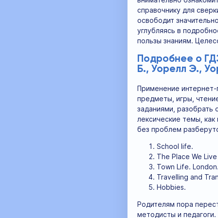
справочнику для сверк
освободит значительно
углубляясь в подробно
пользы знаниям. Целес
Подробнее о ГДЗ
Б., Уорелл Э., У
Применение интернет-п
предметы, игры, чтени
заданиями, разобрать 
лексические темы, как 
без проблем разберутся
School life.
The Place We Live 
Town Life. London
Travelling and Tra
Hobbies.
Родителям пора перест
методисты и педагоги.