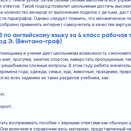
и ответов. Такой подход позволит школьникам достичь высоки
е количество вечеров от выполнения поделок с детьми, даст
сти параграфов. Однако следует помнить, что механическое 
ообразно применять интернет-самоучитель в качестве виртуа
 по английскому языку за 4 класс рабочая 
орд Э. (Вентана-граф)
омощника в учении дает школьникам возможность сэкономить в
е книг, прогулки, занятия спортом, наверстать пропущенные т
с решебником сложные вопросы. В этом году ребята значитель
времена года, одежда, семья, еда, животные, праздники, прир
 во всех заданиях из таких разделов учебника, как:
in.
.
nsport.
ать воспринимать пособие с верными ответами как обычную 
 Они включили в справочник весь материал, представленный на