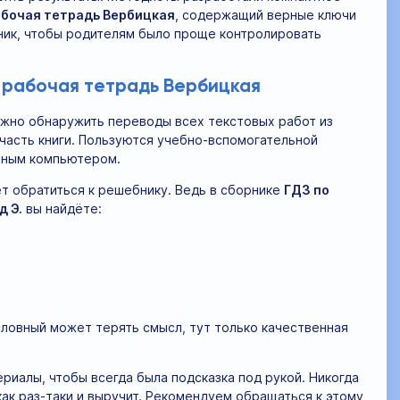
рабочая тетрадь Вербицкая
, содержащий верные ключи
ник, чтобы родителям было проще контролировать
с рабочая тетрадь Вербицкая
ожно обнаружить переводы всех текстовых работ из
часть книги. Пользуются учебно-вспомогательной
льным компьютером.
т обратиться к решебнику. Ведь в сборнике
ГДЗ по
д Э.
вы найдёте:
словный может терять смысл, тут только качественная
иалы, чтобы всегда была подсказка под рукой. Никогда
как раз-таки и выручит. Рекомендуем обращаться к этому