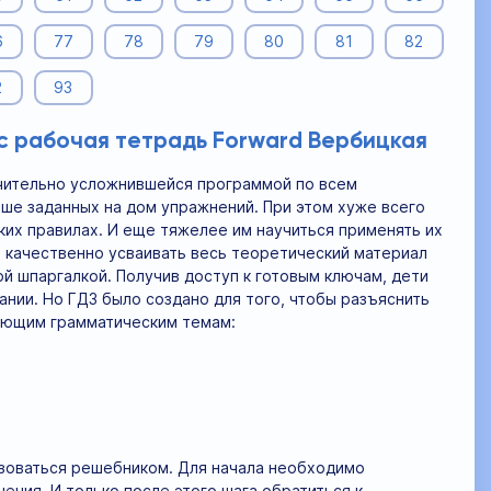
6
77
78
79
80
81
82
2
93
сс рабочая тетрадь Forward Вербицкая
ачительно усложнившейся программой по всем
ше заданных на дом упражнений. При этом хуже всего
ких правилах. И еще тяжелее им научиться применять их
е качественно усваивать весь теоретический материал
й шпаргалкой. Получив доступ к готовым ключам, дети
нии. Но ГДЗ было создано для того, чтобы разъяснить
дующим грамматическим темам:
ьзоваться решебником. Для начала необходимо
ения. И только после этого шага обратиться к