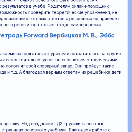
х результатов в учебе. Родителям онлайн-помощник
 возможность проверить теоретические упражнения, не
переписывание готовых ответов с решебника не принесёт
льного репетитора только в ходе самопроверки.
тетрадь Forward Вербицкая М. В., Эббс
ремя на подготовке к урокам и потратить его на другие
емы самостоятельно, успешно справиться с творческими
но пополнят свой словарный запас. Они пройдут такие
ода и т.д. А благодаря верным ответам из решебника дети
шпаргалку. Над созданием ГДЗ трудились опытные
 страницах основного учебника. Благодаря работе с