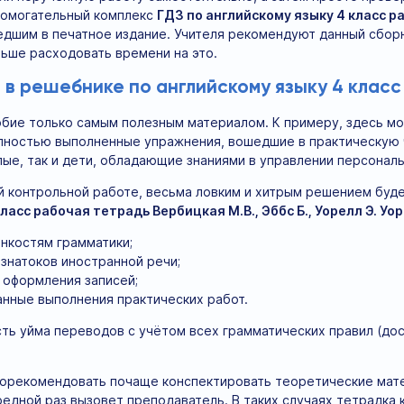
помогательный комплекс
ГДЗ по английскому языку 4 класс 
едшим в печатное издание. Учителя рекомендуют данный сбор
ьше расходовать времени на это.
 в решебнике по английскому языку 4 клас
бие только самым полезным материалом. К примеру, здесь м
лностью выполненные упражнения, вошедшие в практическую 
лые, так и дети, обладающие знаниями в управлении персона
й контрольной работе, весьма ловким и хитрым решением буде
ласс рабочая тетрадь Вербицкая М.В., Эббс Б., Уорелл Э. Уор
нкостям грамматики;
знатоков иностранной речи;
 оформления записей;
нные выполнения практических работ.
сть уйма переводов с учётом всех грамматических правил (до
орекомендовать почаще конспектировать теоретические матер
ередной раз вызовет преподаватель. В таких случаях тетрадка 