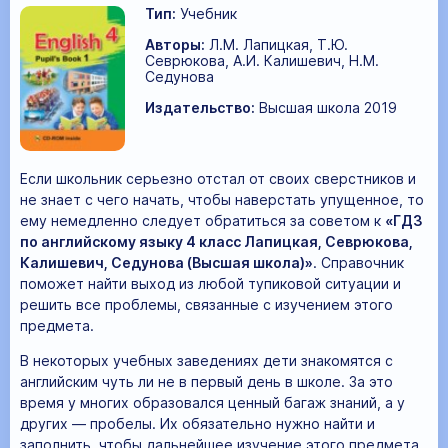
Тип:
Учебник
Авторы:
Л.М. Лапицкая, Т.Ю.
Севрюкова, А.И. Калишевич, Н.М.
Седунова
Издательство:
Высшая школа 2019
Если школьник серьезно отстал от своих сверстников и
не знает с чего начать, чтобы наверстать упущенное, то
ему немедленно следует обратиться за советом к
«ГДЗ
по английскому языку 4 класс Лапицкая, Севрюкова,
Калишевич, Седунова (Высшая школа)»
. Справочник
поможет найти выход из любой тупиковой ситуации и
решить все проблемы, связанные с изучением этого
предмета.
В некоторых учебных заведениях дети знакомятся с
английским чуть ли не в первый день в школе. За это
время у многих образовался ценный багаж знаний, а у
других — пробелы. Их обязательно нужно найти и
заполнить, чтобы дальнейшее изучение этого предмета