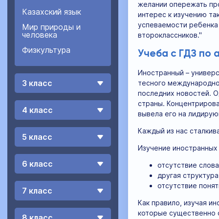
желании опережать про
Казахский язык
интерес к изучению та
успеваемости ребенка 
Мир природы и
человека
второклассников."
Физкультура
Учеба с ГДЗ по 
Иностранный – универ
3 класс
тесного международног
последних новостей. О
страны. Концентрирова
4 класс
вывела его на лидирую
Каждый из нас сталкив
5 класс
Изучение иностранных 
6 класс
отсутствие слова
другая структур
отсутствие понят
7 класс
Как правило, изучая и
которые существенно о
8 класс