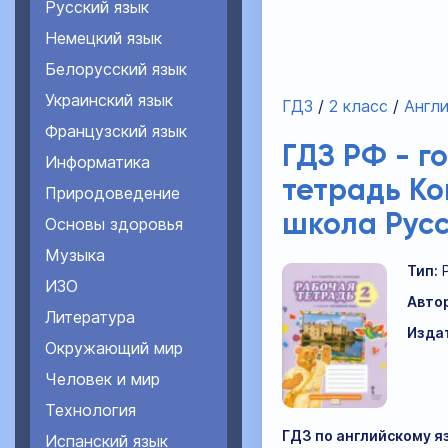
Русский язык
Немецкий язык
Белорусский язык
Украинский язык
ГДЗ
2 класс
Англи
Французский язык
ГДЗ РФ - г
Информатика
тетрадь Ко
Природоведение
школа Русс
Основы здоровья
Музыка
Тип:
ИЗО
Авто
Литература
Изда
Окружающий мир
Человек и мир
Технология
ГДЗ по английскому яз
Испанский язык