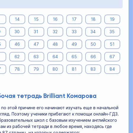
3
14
15
16
17
18
19
9
30
31
32
33
34
35
5
46
47
48
49
50
51
1
62
63
64
65
66
67
7
78
79
80
81
83
84
очая тетрадь Brilliant Комарова
о по этой причине его начинают изучать еще в начальной
згляд. Поэтому ученики прибегают к помощи онлайн-ГДЗ.
образовательных школ с базовым изучением английского
рам из рабочей тетради в любое время, находясь где
з 87 страниц, на которых содержатся: