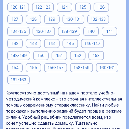
120-121
122-123
124
125
126
127
128
129
130-131
132-133
134-135
136-137
138-139
140
141
142
143
144
145
146-147
148-149
150
151
152
153
154
155
156-157
158-159
160-161
162-163
Круглосуточно доступный на нашем портале учебно-
методический комплекс – это срочная интеллектуальная
помощь современному старшекласснику. Найти любые
подсказки к выполнению заданий будет проще в режиме
онлайн. Удобный решебник предлагается всем, кто
хочет успешно сдавать домашку. Тщательно