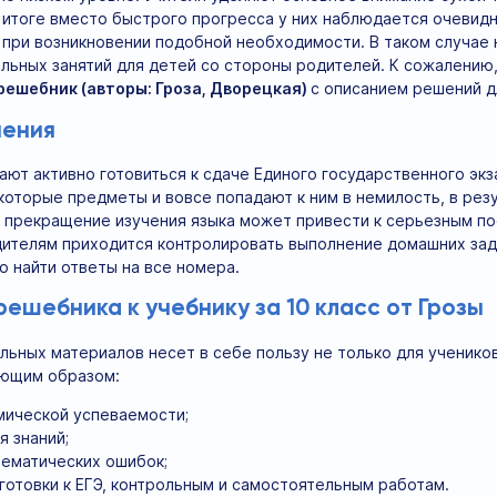
В итоге вместо быстрого прогресса у них наблюдается очевидн
 при возникновении подобной необходимости. В таком случа
льных занятий для детей со стороны родителей. К сожалению, 
решебник (авторы: Гроза, Дворецкая)
с описанием решений дл
чения
ают активно готовиться к сдаче Единого государственного экз
екоторые предметы и вовсе попадают к ним в немилость, в ре
, прекращение изучения языка может привести к серьезным п
ителям приходится контролировать выполнение домашних зад
о найти ответы на все номера.
ешебника к учебнику за 10 класс от Грозы
ьных материалов несет в себе пользу не только для учеников
ующим образом:
мической успеваемости;
 знаний;
тематических ошибок;
отовки к ЕГЭ, контрольным и самостоятельным работам.