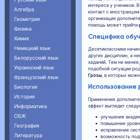
интереса у учеников. 
Алгебра
контакт с иностранцем
организация дополните
Геометрия
помощь может прийти
Физика
Специфика обу
Химия
Немецкий язык
Десятиклассники начин
других дисциплин, а н
Белорусский язык
заданий. Тем не менее
Украинский язык
подобной ситуации род
Грозы
, в которых можн
Французский язык
Биология
Использование р
История
Применение дополнител
эффект выглядит след
Информатика
ОБЖ
улучшение акаде
повышение уровня
География
исправление сис
Литература
возможность подг