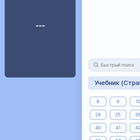
Учебник (Стр
8
9
1
24
25
2
40
41
4