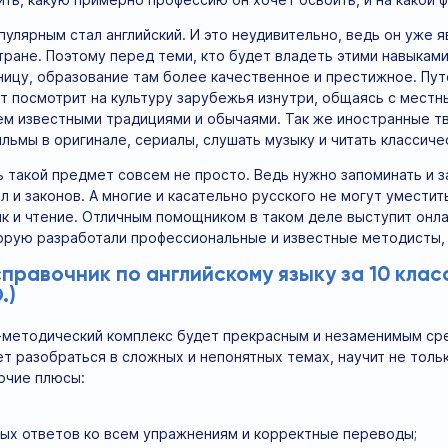
пулярным стал английский. И это неудивительно, ведь он уже
тране. Поэтому перед теми, кто будет владеть этими навыкам
аницу, образование там более качественное и престижное. Пу
т посмотрит на культуру зарубежья изнутри, общаясь с мест
ем известными традициями и обычаями. Так же иностранные тв
льмы в оригинале, сериалы, слушать музыку и читать классиче
ь такой предмет совсем не просто. Ведь нужно запоминать и 
л и законов. А многие и касательно русского не могут уместит
ык и чтение. Отличным помощником в таком деле выступит он
торую разработали профессиональные и известные методисты, и
правочник по английскому языку за 10 класс 
.)
етодический комплекс будет прекрасным и незаменимым сред
т разобраться в сложных и непонятных темах, научит не толь
очие плюсы:
ых ответов ко всем упражнениям и корректные переводы;