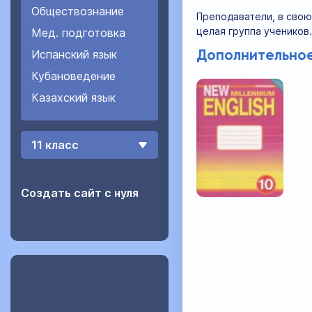
Обществознание
Преподаватели, в свою
целая группа учеников.
Мед. подготовка
Испанский язык
Дополнительное
Кубановедение
Казахский язык
11 класс
Создать сайт с нуля