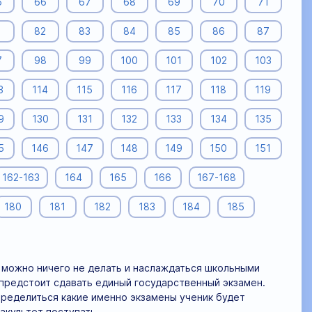
5
66
67
68
69
70
71
1
82
83
84
85
86
87
7
98
99
100
101
102
103
3
114
115
116
117
118
119
9
130
131
132
133
134
135
5
146
147
148
149
150
151
162-163
164
165
166
167-168
180
181
182
183
184
185
а можно ничего не делать и наслаждаться школьными
 предстоит сдавать единый государственный экзамен.
определиться какие именно экзамены ученик будет
факультет поступать.