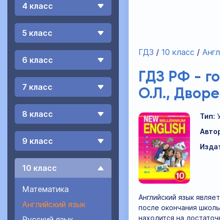
4 класс
5 класс
ГДЗ
10 класс
Англ
6 класс
ГДЗ РФ - г
7 класс
О.Л., Дворе
8 класс
Тип:
Авто
9 класс
Изда
10 класс
Математика
Английский язык являе
Английский язык
после окончания школы
находится на достаточ
Русский язык