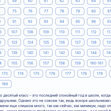
8
59
60
61
62
63
64
6
4
75
76
77
78
79
80
8
0
91
92
93
94
95
96
9
6
107
108
109
110
111
112
11
2
123
124
125
126
127
128
12
8
139
140
141
142
143
144
14
4
155
156
157
158
159
160-161
173
174
175
176
177
178
179
189
о десятый класс – это последний спокойный год в школе, когд
друзьями. Однако это не совсем так, ведь вскоре школьникам
емени еще слишком много, так как сейчас, как минимум, надо 
шить, какую примерно профессию он хочет освоить, и на какой 