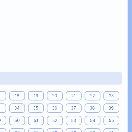
7
18
19
20
21
22
23
3
34
35
36
37
38
39
9
50
51
52
53
54
55