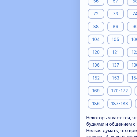
56
57
5
72
73
7
88
89
9
104
105
10
120
121
12
136
137
13
152
153
15
169
170-172
186
187-188
Некоторым кажется, чт
буднями и общением с 
Нельзя думать, что вр
сдавать. А, значит, ре