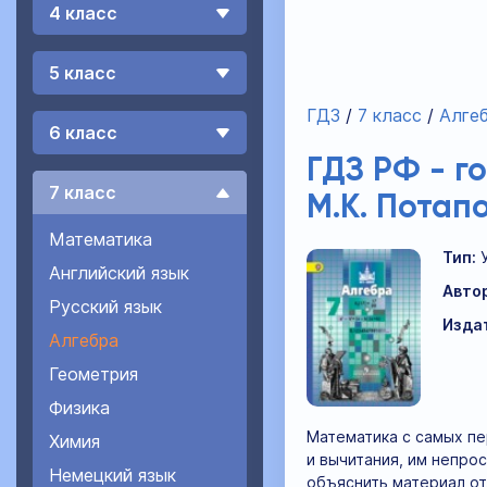
4 класс
5 класс
ГДЗ
7 класс
Алге
6 класс
ГДЗ РФ - г
7 класс
М.К. Потап
Математика
Тип:
Английский язык
Авто
Русский язык
Изда
Алгебра
Геометрия
Физика
Математика с самых пе
Химия
и вычитания, им непро
Немецкий язык
объяснить материал от