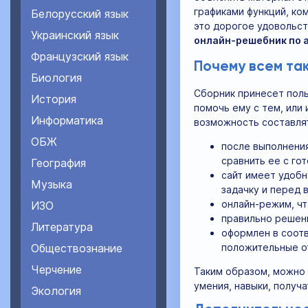
графиками функций, ко
Белорусский язык
это дорогое удовольст
Украинский язык
онлайн-решебник по ал
Французский язык
Почему всем та
Биология
Сборник принесет поль
История
помочь ему с тем, или 
Информатика
возможность составлят
ОБЖ
после выполнения
сравнить ее с го
География
сайт имеет удобн
Музыка
задачку и перед 
онлайн-режим, чт
ИЗО
правильно решен
Литература
оформлен в соотв
положительные о
Обществознание
Черчение
Таким образом, можно 
умения, навыки, получ
Экология