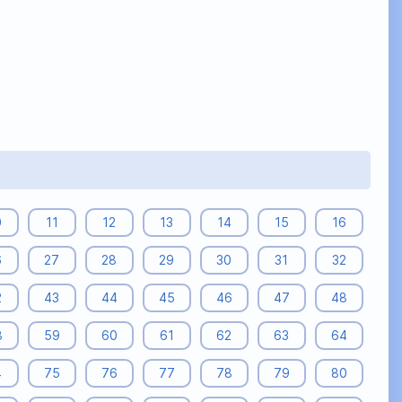
0
11
12
13
14
15
16
6
27
28
29
30
31
32
2
43
44
45
46
47
48
8
59
60
61
62
63
64
4
75
76
77
78
79
80