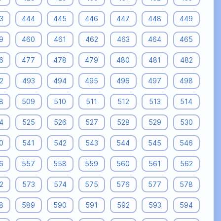
3
444
445
446
447
448
449
9
460
461
462
463
464
465
6
477
478
479
480
481
482
2
493
494
495
496
497
498
8
509
510
511
512
513
514
4
525
526
527
528
529
530
0
541
542
543
544
545
546
6
557
558
559
560
561
562
2
573
574
575
576
577
578
8
589
590
591
592
593
594