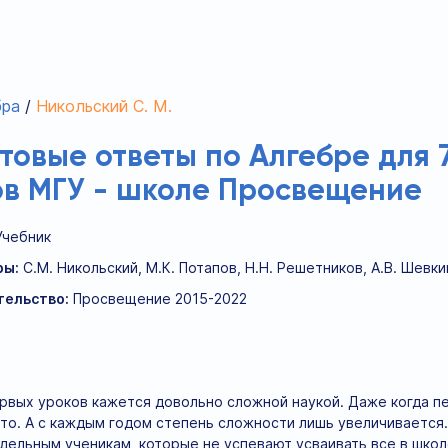
бра
Никольский С. М.
отовые ответы по Алгебре для 
ов МГУ - школе Просвещение
Учебник
ры:
С.М. Никольский, М.К. Потапов, Н.Н. Решетников, А.В. Шевки
тельство:
Просвещение 2015-2022
рвых уроков кажется довольно сложной наукой. Даже когда п
сто. А с каждым годом степень сложности лишь увеличивается.
дельным ученикам, которые не успевают усваивать все в школе