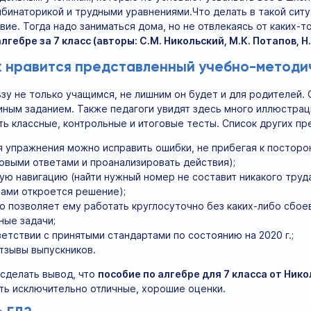
мбинаторикой и трудными уравнениями.Что делать в такой сит
вие. Тогда надо заниматься дома, но не отвлекаясь от каких-
гебре за 7 класс (авторы: С.М. Никольский, М.К. Потапов, Н.
к нравится представленный учебно-методи
зу не только учащимся, не лишним он будет и для родителей. 
иным заданием. Также педагоги увидят здесь много иллюстраци
ь классные, контрольные и итоговые тесты. Список других п
 упражнения можно исправить ошибки, не прибегая к посторо
товыми ответами и проанализировать действия);
ую навигацию (найти нужный номер не составит никакого труд
вами откроется решение);
о позволяет ему работать круглосуточно без каких-либо сбоев
ные задачи;
етствии с принятыми стандартами по состоянию на 2020 г.;
тзывы выпускников.
сделать вывод, что
пособие по алгебре для 7 класса от Нико
ать исключительно отличные, хорошие оценки.