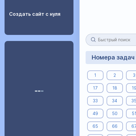
Создать сайт с нуля
Номера задач
1
2
3
17
18
1
33
34
3
49
50
5
65
66
6